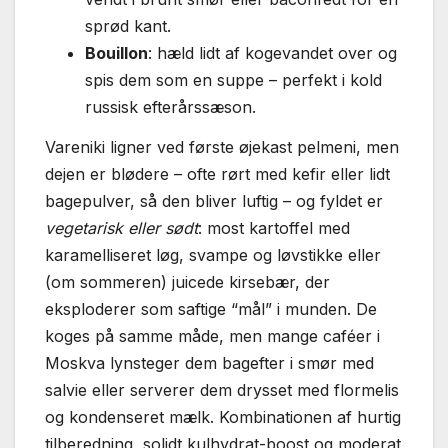
sprød kant.
Bouillon
: hæld lidt af kogevandet over og
spis dem som en suppe – perfekt i kold
russisk efterårssæson.
Vareniki ligner ved første øjekast pelmeni, men
dejen er blødere – ofte rørt med kefir eller lidt
bagepulver, så den bliver luftig – og fyldet er
vegetarisk eller sødt
: most kartoffel med
karamelliseret løg, svampe og løvstikke eller
(om sommeren) juicede kirsebær, der
eksploderer som saftige “mål” i munden. De
koges på samme måde, men mange caféer i
Moskva lynsteger dem bagefter i smør med
salvie eller serverer dem drysset med flormelis
og kondenseret mælk. Kombinationen af hurtig
tilberedning, solidt kulhydrat-boost og moderat