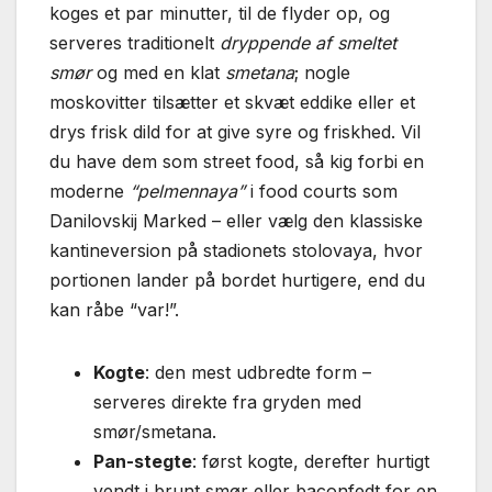
koges et par minutter, til de flyder op, og
serveres traditionelt
dryppende af smeltet
smør
og med en klat
smetana
; nogle
moskovitter tilsætter et skvæt eddike eller et
drys frisk dild for at give syre og friskhed. Vil
du have dem som street food, så kig forbi en
moderne
“pelmennaya”
i food courts som
Danilovskij Marked – eller vælg den klassiske
kantineversion på stadionets stolovaya, hvor
portionen lander på bordet hurtigere, end du
kan råbe “var!”.
Kogte
: den mest udbredte form –
serveres direkte fra gryden med
smør/smetana.
Pan-stegte
: først kogte, derefter hurtigt
vendt i brunt smør eller baconfedt for en