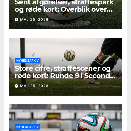
Sent afgørelser, straffespark
og røde kort: Overblik over
Second League – Group 2,
MAJ 25, 2026
runde 9
NYHEDSARKIV
Store cifre, straffescener og
røde kort: Runde 9 i Second
League – Group 1
MAJ 25, 2026
NYHEDSARKIV