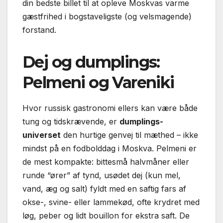
din bedste billet til at opleve Moskvas varme
gæstfrihed i bogstaveligste (og velsmagende)
forstand.
Dej og dumplings:
Pelmeni og Vareniki
Hvor russisk gastronomi ellers kan være både
tung og tidskrævende, er
dumplings-
universet
den hurtige genvej til mæthed – ikke
mindst på en fodbolddag i Moskva. Pelmeni er
de mest kompakte: bittesmå halvmåner eller
runde “ører” af tynd, usødet dej (kun mel,
vand, æg og salt) fyldt med en saftig fars af
okse-, svine- eller lamme­kød, ofte krydret med
løg, peber og lidt bouillon for ekstra saft. De