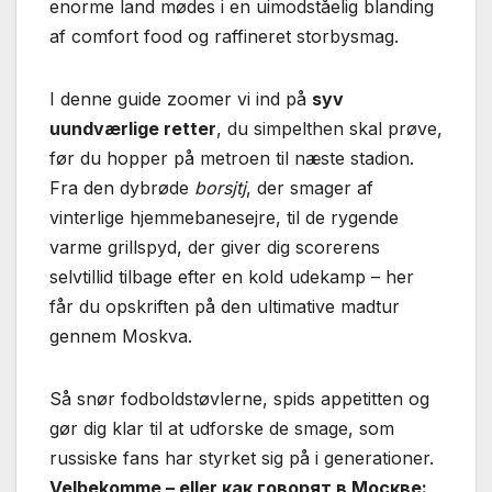
enorme land mødes i en uimodståelig blanding
af comfort food og raffineret storbysmag.
I denne guide zoomer vi ind på
syv
uundværlige retter
, du simpelthen skal prøve,
før du hopper på metroen til næste stadion.
Fra den dybrøde
borsjtj
, der smager af
vinterlige hjemmebanesejre, til de rygende
varme grillspyd, der giver dig scorerens
selvtillid tilbage efter en kold udekamp – her
får du opskriften på den ultimative madtur
gennem Moskva.
Så snør fodboldstøvlerne, spids appetitten og
gør dig klar til at udforske de smage, som
russiske fans har styrket sig på i generationer.
Velbekomme – eller как говорят в Москве: