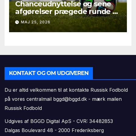
Chanceudnyttelse og sene
afgørelser prægede runde 9 i
Second League – Group 3
MAJ 25, 2026
KONTAKT OG OM UDGIVEREN
Du er altid velkommen til at kontakte Russisk Fodbold
på vores centralmail
bggd@bggd.dk
- mærk mailen
Russisk Fodbold
Udgives af BGGD Digital ApS - CVR: 34482853
Dalgas Boulevard 48 - 2000 Frederiksberg