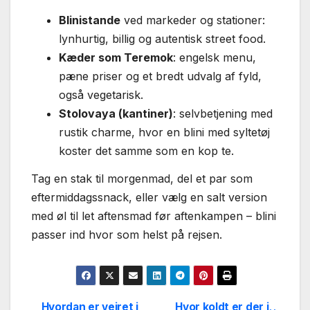
Blinistande
ved markeder og stationer:
lynhurtig, billig og autentisk street food.
Kæder som Teremok
: engelsk menu,
pæne priser og et bredt udvalg af fyld,
også vegetarisk.
Stolovaya (kantiner)
: selvbetjening med
rustik charme, hvor en blini med syltetøj
koster det samme som en kop te.
Tag en stak til morgenmad, del et par som
eftermiddagssnack, eller vælg en salt version
med øl til let aftensmad før aftenkampen – blini
passer ind hvor som helst på rejsen.
Hvordan er vejret i
Hvor koldt er der i