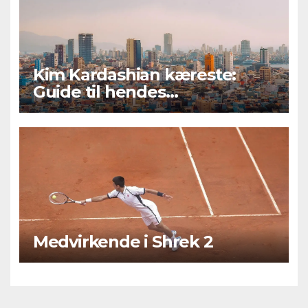
Kim Kardashian kæreste:
Guide til hendes
kærlighedsliv og romantiske
forhold
Medvirkende i Shrek 2