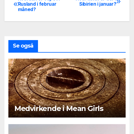
Indlægsnavigation
Rusland i februar
Sibirien i januar?
måned?
Se også
Medvirkende i Mean Girls