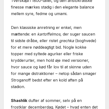
Tverskaja i 1800-tallet, og den aristokratiske
finesse mærkes stadig i den elegante balance
mellem syre, fedme og umami.
Den klassiske anretning er enkel, men
mættende: en
kartoffelmos
, der suger saucen
til sidste dråbe, eller ristet
grechka
(boghvede)
for et mere nøddeagtigt bid. Nogle kokke
topper med syltede agurker eller friske
krydderurter, men hold øje med versioner,
hvor sauce og kød får lov til at skinne uden
for mange distraktioner – netop sådan smager
Stroganoff bedst efter en kold aften på
stadion.
Shashlik
dufter af sommer, selv på en
frostklar decemberdag. Kødet – hvad enten det