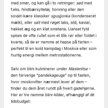
med smør, og kan gå i to retninger:
sød
med
f.eks. hindbærsyltetøj, honning eller den
sovjet-kære klassiker
sgusjjonka
(kondenseret
mælk), eller
salt
med røget laks, sild, kaviar,
hakket æg og en klat smetana. Uanset fyld
spises de ofte rullet som et lille rør eller foldet i
kvarte, så de er nemme at hapse på farten –
perfekt til en kold kampdag i Moskva eller som
hurtig energi mellem metrostationerne.
Selv om blini kulminerer under
Maslenitsa
–
den farverige “pandekageuge” op til fasten,
hvor moskovitter nærmest lever af dem –
finder du dem året rundt på hvert gadehjørne.
Her er tre nemme blini-kilder, afhængigt af dit
tidsbudget: