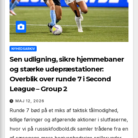
NYHEDSARKIV
Sen udligning, sikre hjemmebaner
og stærke udepræstationer:
Overblik over runde 7 i Second
League – Group 2
MAJ 12, 2026
Runde 7 bød på et miks af taktisk tålmodighed,
tidlige føringer og afgørende aktioner i slutfaserne,
hvor vi på russiskfodbold.dk samler trådene fra en
af sæsonens mere begivenhedsrige spillerunder