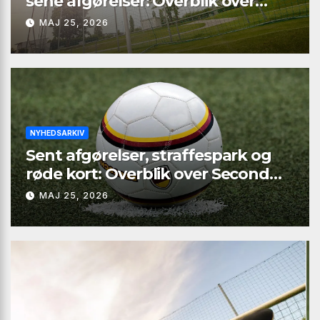
sene afgørelser: Overblik over
Second League – Group 4, runde 9
MAJ 25, 2026
NYHEDSARKIV
Sent afgørelser, straffespark og
røde kort: Overblik over Second
League – Group 2, runde 9
MAJ 25, 2026