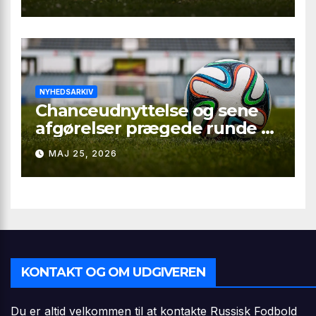
NYHEDSARKIV
Chanceudnyttelse og sene
afgørelser prægede runde 9 i
Second League – Group 3
MAJ 25, 2026
KONTAKT OG OM UDGIVEREN
Du er altid velkommen til at kontakte Russisk Fodbold