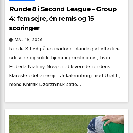
Runde 8 i Second League – Group
4: fem sejre, én remis og 15
scoringer
MAJ 19, 2026
Runde 8 bød på en markant blanding af effektive
udesejre og solide hjemmepræstationer, hvor
Pobeda Nizhniy Novgorod leverede rundens
klareste udebanesejr i Jekaterinburg mod Ural II,
mens Khimik Dzerzhinsk satte…