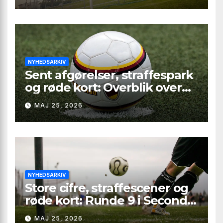
NYHEDSARKIV
Sent afgørelser, straffespark
og røde kort: Overblik over
Second League – Group 2,
MAJ 25, 2026
runde 9
NYHEDSARKIV
Store cifre, straffescener og
røde kort: Runde 9 i Second
League – Group 1
MAJ 25, 2026