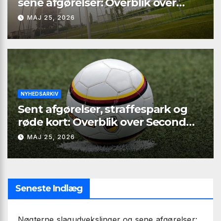
sene afgørelser: Overblik over
Second League – Group 4, runde 9
MAJ 25, 2026
NYHEDSARKIV
Sent afgørelser, straffespark og
røde kort: Overblik over Second
League – Group 2, runde 9
MAJ 25, 2026
Seneste Indlæg
Nøgterne slagudvekslinger og sene afgørelser: