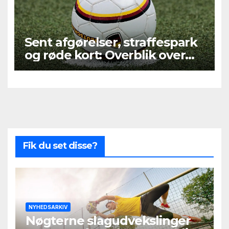
Sent afgørelser, straffespark
og røde kort: Overblik over
Second League – Group 2,
runde 9
Fik du set disse?
NYHEDSARKIV
Nøgterne slagudvekslinger