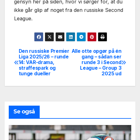
gensyn her på siden, hvor vi sørger for, at du
ikke går glip af noget fra den russiske Second
League.
Den russiske Premier
Alle otte opgør på én
Indlægsnavigation
Liga 2025/26 – runde
gang – sådan ser
14: VAR-drama,
runde 3 i Second
straffespark og
League – Group 3
tunge dueller
2025 ud
Se også