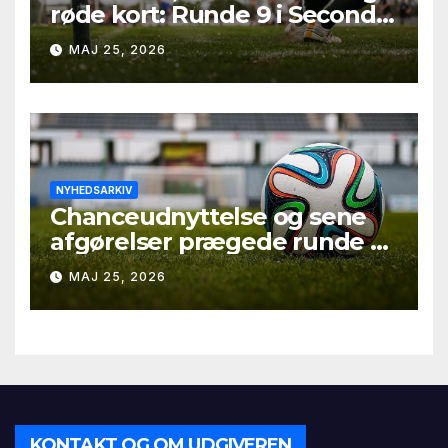
røde kort: Runde 9 i Second
League – Group 1
MAJ 25, 2026
NYHEDSARKIV
Chanceudnyttelse og sene
afgørelser prægede runde 9 i
Second League – Group 3
MAJ 25, 2026
KONTAKT OG OM UDGIVEREN