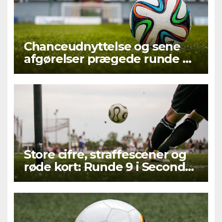
Chanceudnyttelse og sene
afgørelser prægede runde 9 i
Second League – Group 3
Store cifre, straffescener og
røde kort: Runde 9 i Second
League – Group 1