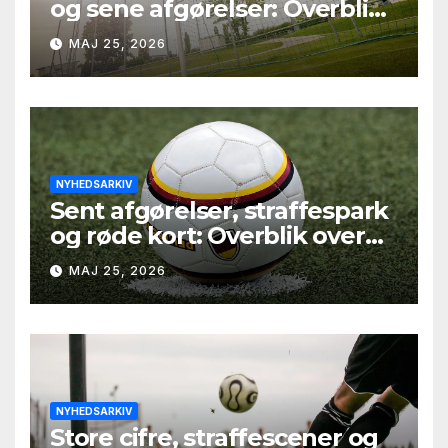
og sene afgørelser: Overblik
over Second League – Group
MAJ 25, 2026
4, runde 9
NYHEDSARKIV
Sent afgørelser, straffespark
og røde kort: Overblik over
Second League – Group 2,
MAJ 25, 2026
runde 9
NYHEDSARKIV
Store cifre, straffescener og