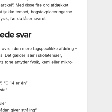
artikel”. Med disse fire ord afdækket
t tjekke temaet, bogstav­placeringerne
sik, før du låser svaret.
dede svar
e ovre i den mere fagspecifikke afdeling –
gs. Det gælder især i skoletemaer,
ts tone antyder fysik, kemi eller mikro-
”, “C-14 er én”
ste”
ule”
sådan giver stråling”