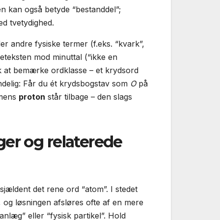
en kan også betyde “bestanddel”;
ed tvetydighed.
er andre fysiske termer (f.eks. “kvark”,
eteksten mod minuttal (“ikke en
 at bemærke ordklasse – et krydsord
ndelig: Får du ét krydsbogstav som
O
på
 mens
proton
står tilbage – den slags
er og relaterede
 sjældent det rene ord “atom”. I stedet
og løsningen afsløres ofte af en mere
nlæg” eller “fysisk partikel”. Hold