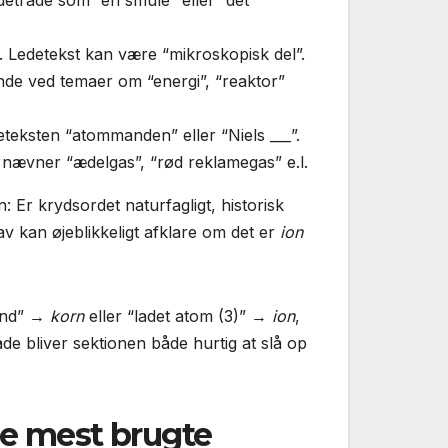
edetråde som “en smule” eller “det
. Ledetekst kan være “mikroskopisk del”.
nde ved temaer om “energi”, “reaktor”
eteksten “atommanden” eller “Niels ___”.
 nævner “ædelgas”, “rød reklamegas” e.l.
 Er krydsordet naturfagligt, historisk
v kan øjeblikkeligt afklare om det er
ion
sand” →
korn
eller “ladet atom (3)” →
ion
,
de bliver sektionen både hurtig at slå op
de mest brugte