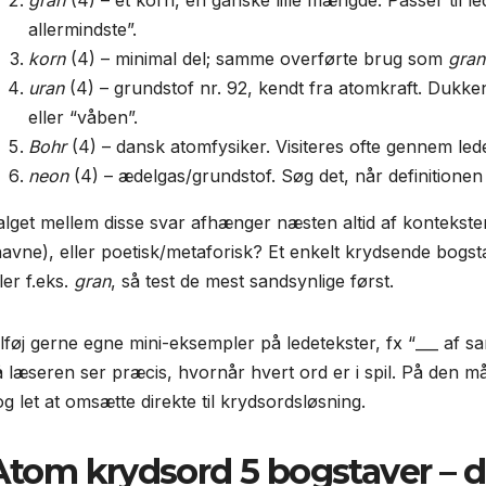
gran
(4) – et korn, en ganske lille mængde. Passer til l
allermindste”.
korn
(4) – minimal del; samme overførte brug som
gran
uran
(4) – grundstof nr. 92, kendt fra atomkraft. Dukke
eller “våben”.
Bohr
(4) – dansk atomfysiker. Visiteres ofte gennem led
neon
(4) – ædelgas/grundstof. Søg det, når definitionen
alget mellem disse svar afhænger næsten altid af konteksten:
navne), eller poetisk/metaforisk? Et enkelt krydsende bogsta
ler f.eks.
gran
, så test de mest sandsynlige først.
ilføj gerne egne mini-eksempler på ledetekster, fx “___ af 
å læseren ser præcis, hvornår hvert ord er i spil. På den må
og let at omsætte direkte til krydsordsløsning.
Atom krydsord 5 bogstaver – 