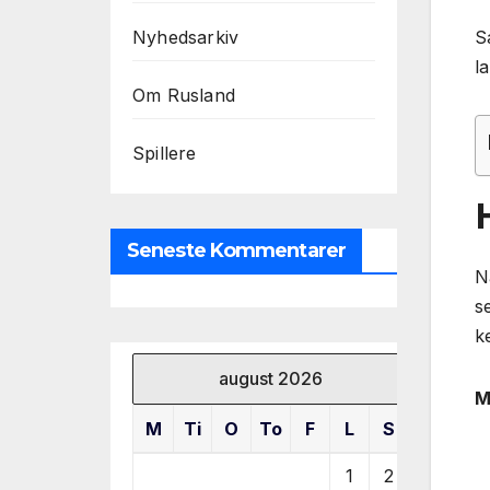
Sæ
Nyhedsarkiv
l
Om Rusland
Spillere
Seneste Kommentarer
N
s
k
august 2026
M
M
Ti
O
To
F
L
S
1
2