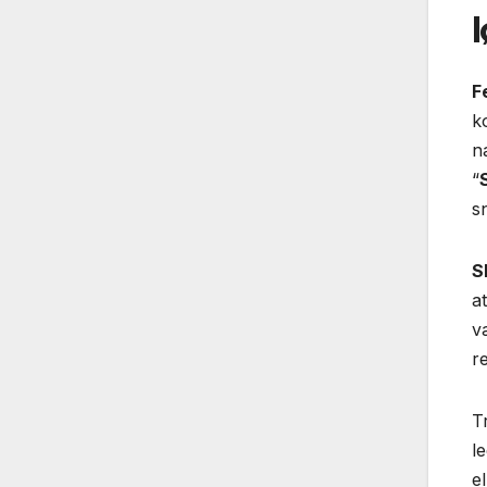
F
k
n
“
s
S
a
v
r
T
l
e