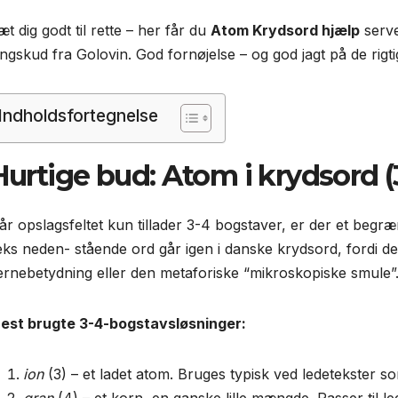
t dig godt til rette – her får du
Atom Krydsord hjælp
serve
angskud fra Golovin. God fornøjelse – og god jagt på de rigt
Indholdsfortegnelse
Hurtige bud: Atom i krydsord (
år opslagsfeltet kun tillader 3-4 bogstaver, er der et begr
eks neden- stående ord går igen i danske krydsord, fordi 
ernebetydning eller den metaforiske “mikroskopiske smule”
est brugte 3-4-bogstavsløsninger:
ion
(3) – et ladet atom. Bruges typisk ved ledetekster som