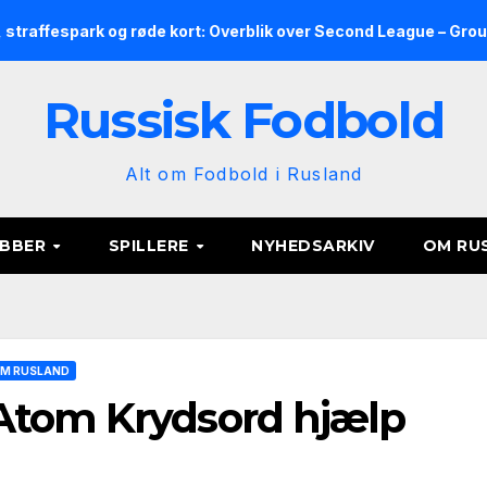
k og røde kort: Overblik over Second League – Group 2, runde 9
Russisk Fodbold
Alt om Fodbold i Rusland
UBBER
SPILLERE
NYHEDSARKIV
OM RU
M RUSLAND
Atom Krydsord hjælp