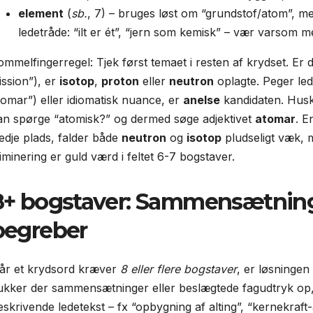
element
(
sb.
, 7) – bruges løst om “grundstof/atom”, m
ledetråde: “ilt er ét”, “jern som kemisk” – vær varsom m
ommelfingerregel: Tjek først temaet i resten af krydset. Er d
ission”), er
isotop
,
proton
eller
neutron
oplagte. Peger led
tomar”) eller idiomatisk nuance, er
anelse
kandidaten. Husk
an spørge “atomisk?” og dermed søge adjektivet
atomar
. E
redje plads, falder både
neutron
og
isotop
pludseligt væk,
liminering er guld værd i feltet 6-7 bogstaver.
8+ bogstaver: Sammensætning
begreber
år et krydsord kræver
8 eller flere bogstaver
, er løsningen
ukker der sammensætninger eller beslægtede fagudtryk op, 
eskrivende ledetekst – fx “opbygning af alting”, “kernekraft-a