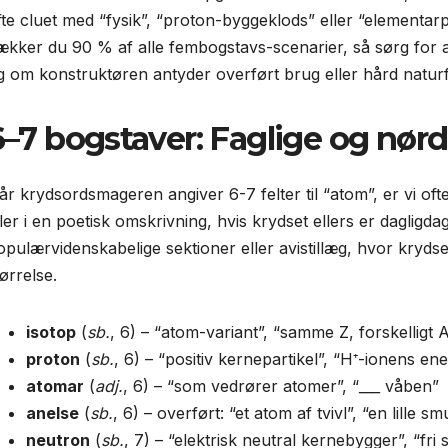
fte cluet med “fysik”, “proton-byggeklods” eller “elementarp
ækker du 90 % af alle fembogstavs-scenarier, så sørg for a
g om konstruktøren antyder overført brug eller hård naturfy
6–7 bogstaver: Faglige og nør
år krydsordsmageren angiver 6-7 felter til “atom”, er vi oft
ller i en poetisk omskrivning, hvis krydset ellers er dagligda
opulærvidenskabelige sektioner eller avistillæg, hvor krydse
ørrelse.
isotop
(
sb.
, 6) – “atom-variant”, “samme Z, forskelligt A
proton
(
sb.
, 6) – “positiv kernepartikel”, “H⁺-ionens ene
atomar
(
adj.
, 6) – “som vedrører atomer”, “
___
våben”
anelse
(
sb.
, 6) – overført: “et atom af tvivl”, “en lille sm
neutron
(
sb.
, 7) – “elektrisk neutral kernebygger”, “fri 