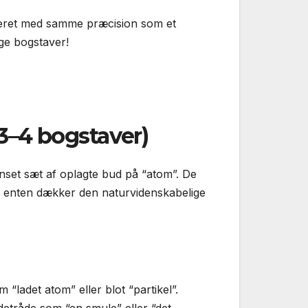
ret med samme præcision som et
ige bogstaver!
3–4 bogstaver)
ænset sæt af oplagte bud på “atom”. De
de enten dækker den naturvidenskabelige
.
 “ladet atom” eller blot “partikel”.