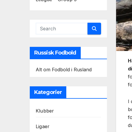
Russisk Fodbold
H
d
Alt om Fodbold i Rusland
f
fo
Kategorier
I
b
Klubber
fo
du
Ligaer