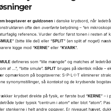
løsninger
em bogstaver er guldzonen
i danske krydsord, når ledetrå
onstruktøren ofte den
overførte
betydning – “en mikroskopi
aturfaglig reference. Vurder derfor først tonen i resten af
SMULE
” (bitte lille del) eller “
SPLIT
” (en split af noget) næste
narere kigge mod “
KERNE
” eller “
KVARK
”.
MULE
defineres som “lille mængde” og matches af ledetråde
tom af …”, “bitte smule”.
SPLIT
bruges på identisk måde – e
ær opmærksom på bogstaverne: S-P-L-I-T eliminerer stra
ene synonym­stillinger, så
kontekst
og de krydsende bogstave
rækker krydset direkte på fysik, er første bud “
KERNE
” – i
edetråde lyder typisk “centrum i atom” eller blot “atom”. Pa
ller sten­kerne i helt andre opgaver. Er niveauet hævet, duk