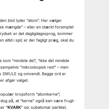
den blot lyder “atom”. Her vælger
sk mængde” – eller en stærkt forsimplet
 krydset: er det dagligdagssprog, kommer
n altid i spil; er der fagligt præg, skal du
 som “mindste del”, “ikke det mindste
ksempelvis “mikroskopisk rest” – men
ks SMULE og omvendt. Begge ord er
r afgør valget.
 populær kropsform “atomkerne”;
s dog på, at “kerne” også kan være frugt-
ker “
KVARK
” op: subatomar partikel,