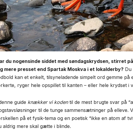
ar du nogensinde siddet med søndagskrydsen, stirret på
ig mere presset end Spartak Moskva i et lokalderby?
Du e
odbold kan et enkelt, tilsyneladende simpelt ord gemme på e
rkerte, ryger hele opspillet til kanten – eller hele krydset i 
 denne guide
knækker vi koden
til de mest brugte svar på “a
ogstavsløsninger til de tunge sammensætninger på elleve. Vi
rskellen på et fysik-tema og en poetisk “ikke en atom af tvivl
 aldrig mere skal gætte i blinde.