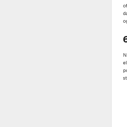
o
d
o
N
e
p
st