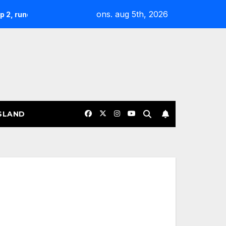
ons. aug 5th, 2026
Nøgterne slagudvekslinger og sene afgørelser: Overblik 
SLAND