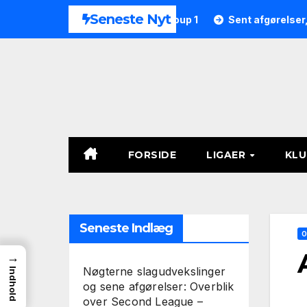
Skip
Seneste Nyt
 9 i Second League – Group 1
Sent afgørelser, straffespar
to
content
FORSIDE
LIGAER
KL
Seneste Indlæg
O
→
Nøgterne slagudvekslinger
Indhold
og sene afgørelser: Overblik
over Second League –