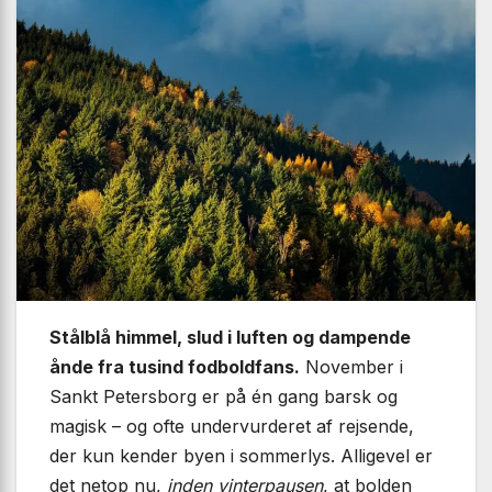
Stålblå himmel, slud i luften og dampende
ånde fra tusind fodboldfans.
November i
Sankt Petersborg er på én gang barsk og
magisk – og ofte undervurderet af rejsende,
der kun kender byen i sommerlys. Alligevel er
det netop nu,
inden vinterpausen
, at bolden