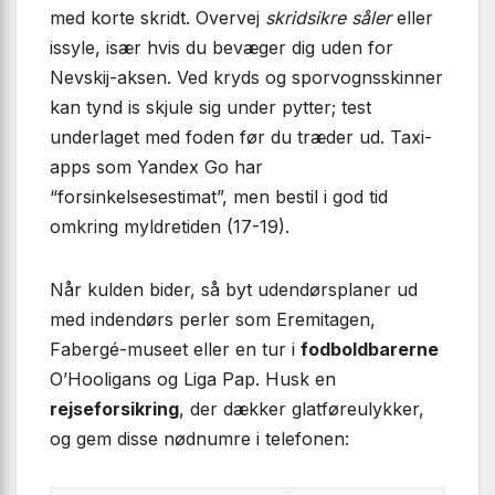
med korte skridt. Overvej
skridsikre såler
eller
issyle, især hvis du bevæger dig uden for
Nevskij-aksen. Ved kryds og sporvognsskinner
kan tynd is skjule sig under pytter; test
underlaget med foden før du træder ud. Taxi-
apps som Yandex Go har
“forsinkelsesestimat”, men bestil i god tid
omkring myldretiden (17-19).
Når kulden bider, så byt udendørsplaner ud
med indendørs perler som Eremitagen,
Fabergé-museet eller en tur i
fodboldbarerne
O’Hooligans og Liga Pap. Husk en
rejseforsikring
, der dækker glatføreulykker,
og gem disse nødnumre i telefonen: