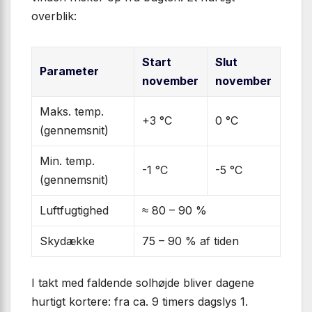
overblik:
Start
Slut
Parameter
november
november
Maks. temp.
+3 °C
0 °C
(gennemsnit)
Min. temp.
-1 °C
-5 °C
(gennemsnit)
Luftfugtighed
≈ 80 – 90 %
Sky­dække
75 – 90 % af tiden
I takt med faldende solhøjde bliver dagene
hurtigt kortere: fra ca. 9 timers dagslys 1.