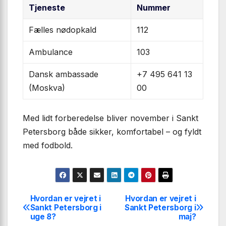
Tjeneste
Nummer
Fælles nødopkald
112
Ambulance
103
Dansk ambassade
+7 495 641 13
(Moskva)
00
Med lidt forberedelse bliver november i Sankt
Petersborg både sikker, komfortabel – og fyldt
med fodbold.
Hvordan er vejret i
Hvordan er vejret i
Indlægsnavigation
Sankt Petersborg i
Sankt Petersborg i
uge 8?
maj?