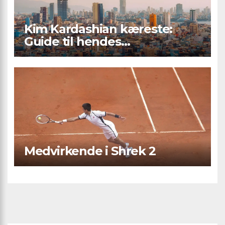
Kim Kardashian kæreste:
Guide til hendes
kærlighedsliv og romantiske
forhold
Medvirkende i Shrek 2