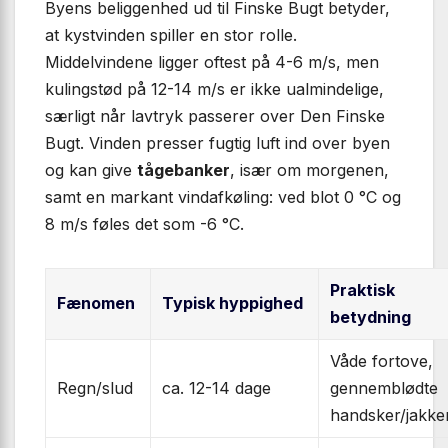
Byens beliggenhed ud til Finske Bugt betyder,
at kystvinden spiller en stor rolle.
Middelvindene ligger oftest på 4-6 m/s, men
kulingstød på 12-14 m/s er ikke ualmindelige,
særligt når lavtryk passerer over Den Finske
Bugt. Vinden presser fugtig luft ind over byen
og kan give
tågebanker
, især om morgenen,
samt en markant vindafkøling: ved blot 0 °C og
8 m/s føles det som -6 °C.
Praktisk
Fænomen
Typisk hyppighed
betydning
Våde fortove,
Regn/slud
ca. 12-14 dage
gennemblødte
handsker/jakke