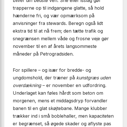
bliver din bedste ven. Sne eller isslag gør
trapperne op til indgangene glatte, så hold
hænderne fri, og vær opmærksom på
anvisninger fra stewards. Beregn også lidt
ekstra tid til at nå frem; den tætte trafik og
snegrænsen mellem våde og frosne veje gør
november til en af årets langsommeste
måneder på Petrogradsiden.
For spillere – og især for bredde- og
ungdomshold, der træner på
kunstgræs uden
overdækning
– er november en udfordring.
Underlaget kan føles hårdt som beton om
morgenen, mens et middagsdryp forvandler
banen til en glat skøjtebane. Mange klubber
trækker ind i små boblehaller, men kapaciteten
er begrænset, så øgede skader og aflyste pas