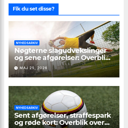
Fik du set disse?
NYHEDSARKIV
Nøgterne slagudvekslinger
og sene afgørelser: Overblik
over Second League – Group
MAJ 25, 2026
4, runde 9
NYHEDSARKIV
Sent afgørelser, straffespark
og røde kort: Overblik over