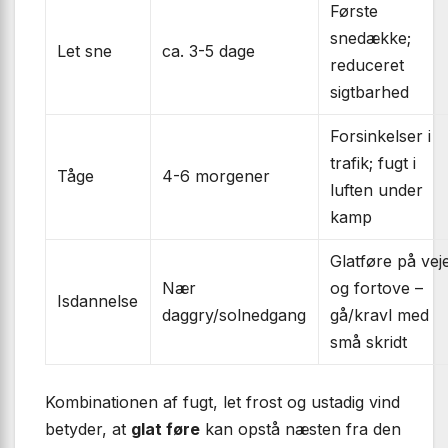
Første
snedække;
Let sne
ca. 3-5 dage
reduceret
sigtbarhed
Forsinkelser i
trafik; fugt i
Tåge
4-6 morgener
luften under
kamp
Glatføre på vej
Nær
og fortove –
Isdannelse
daggry/solnedgang
gå/kravl med
små skridt
Kombinationen af fugt, let frost og ustadig vind
betyder, at
glat føre
kan opstå næsten fra den