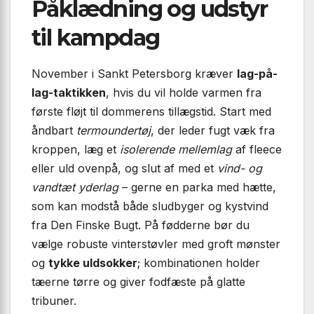
Påklædning og udstyr
til kampdag
November i Sankt Petersborg kræver
lag-på-
lag-taktikken
, hvis du vil holde varmen fra
første fløjt til dommerens tillægstid. Start med
åndbart
termoundertøj
, der leder fugt væk fra
kroppen, læg et
isolerende mellemlag
af fleece
eller uld ovenpå, og slut af med et
vind- og
vandtæt yderlag
– gerne en parka med hætte,
som kan modstå både sludbyger og kystvind
fra Den Finske Bugt. På fødderne bør du
vælge robuste vinterstøvler med groft mønster
og
tykke uldsokker
; kombinationen holder
tæerne tørre og giver fodfæste på glatte
tribuner.