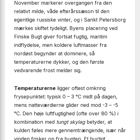
November markerer overgangen fra den
relativt milde, våde efterårssæson til den
egentlige russiske vinter, og i Sankt Petersborg
mærkes skiftet tydeligt. Byens placering ved
Finske Bugt giver fortsat fugtig, maritim
indflydelse, men koldere luftmasser fra
nordøst begynder at dominere, så
temperaturerne dykker, og den første
vedvarende frost melder sig.
Temperaturerne
ligger oftest omkring
frysepunktet: typisk 0 – 3 °C midt på dagen,
mens natteværdierne glider ned mod -3 – -5
°C. Den høje luftfugtighed (ofte over 80 %) i
kombination med
tungt skylag
betyder, at
kulden føles mere gennemtrængende, især når
vinden frisker op fra bugten. Et hurtigt