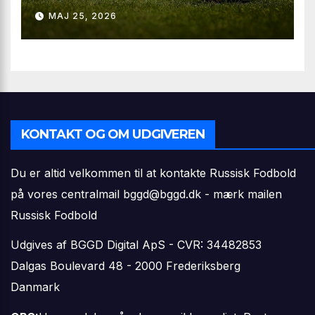
Second League – Group 3
MAJ 25, 2026
KONTAKT OG OM UDGIVEREN
Du er altid velkommen til at kontakte Russisk Fodbold
på vores centralmail
bggd@bggd.dk
- mærk mailen
Russisk Fodbold
Udgives af BGGD Digital ApS - CVR: 34482853
Dalgas Boulevard 48 - 2000 Frederiksberg
Danmark