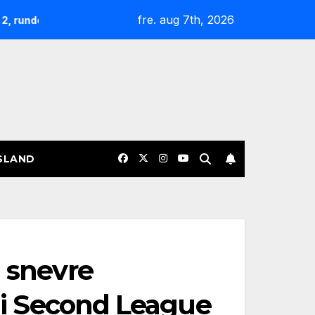
fre. aug 7th, 2026
Nøgterne slagudvekslinger og sene afgørelser: Overblik o
SLAND
g snevre
e i Second League