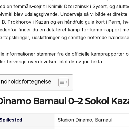
ed en femmåls-sejr til Khimik Dzerzhinsk i Sysert, og slutte
elvmål blev udslagsgivende. Undervejs så vi både et direkte r
f D. Prokhorov i Kazan og en håndfuld gule kort i Perm, hv
edenfor finder du en detaljeret kamp-for-kamp-rapport me
tartopstillinger, udskiftninger og samtlige noterede hændelse
lle informationer stammer fra de officielle kamprapporter og
ller farverige overdrivelser, blot de nøgne fakta.
Indholdsfortegnelse
Dinamo Barnaul 0–2 Sokol Kaz
Spillested
Stadion Dinamo, Barnaul