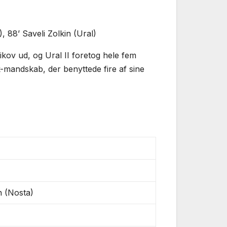
), 88’ Saveli Zolkin (Ural)
ikov ud, og Ural II foretog hele fem
k-mandskab, der benyttede fire af sine
n (Nosta)