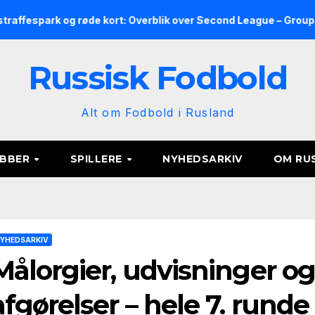
 og røde kort: Overblik over Second League – Group 2, runde 9
Russisk Fodbold
Alt om Fodbold i Rusland
UBBER
SPILLERE
NYHEDSARKIV
OM RU
YHEDSARKIV
Målorgier, udvisninger o
afgørelser – hele 7. rund