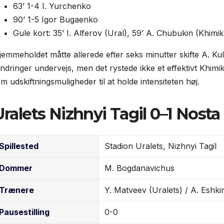
63’ 1-4 I. Yurchenko
90’ 1-5 Igor Bugaenko
Gule kort: 35’ I. Alferov (Ural), 59’ A. Chubukin (Khimik
jemmeholdet måtte allerede efter seks minutter skifte A. Kul
ndringer undervejs, men det rystede ikke et effektivt Khimi
m udskiftningsmuligheder til at holde intensiteten høj.
Uralets Nizhnyi Tagil 0–1 Nosta
Spillested
Stadion Uralets, Nizhnyi Tagil
Dommer
M. Bogdanavichus
Trænere
Y. Matveev (Uralets) / A. Eshki
Pause­stilling
0-0