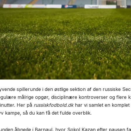
yvende spillerunde i den østlige sektion af den russiske Sec
egulære målrige opgør, disciplinære kontroverser og flere k
inutter. Her på
russiskfodbold.dk
har vi samlet en komplet
yv kampe, så du kan få det fulde overblik.
unden åbnede i Barnaul, hvor Sokol Kazan efter pausen fa