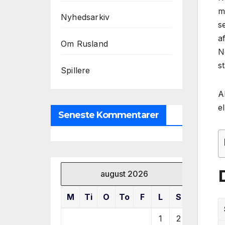
m
Nyhedsarkiv
s
a
Om Rusland
N
s
Spillere
A
e
Seneste Kommentarer
august 2026
M
Ti
O
To
F
L
S
1
2