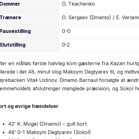
Dommer
D. Tkachenko
Trænere
O. Sergeev (Dinamo) / E. Varlam
Pause­stilling
0-0
Slut­stilling
0-2
fter en målløs første halvleg kom gæsterne fra Kazan hurtig
llerede i det 48. minut slog Maksym Degtyarev til, og midtve
øjrebacken Vitali Ustinov. Dinamo Barnaul forsøgte at ændre
jemmeholdets afslutninger manglede præcision, og Sokol hol
ort og øvrige hændelser
42’ K. Mogel (Dinamo) – gult kort
48’ 0-1 Maksym Degtyarev (Sokol)