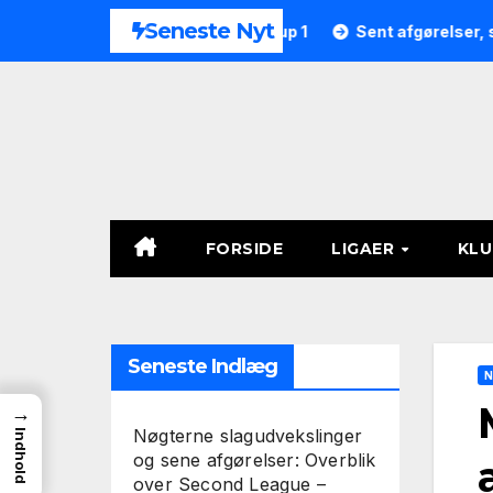
Skip
Seneste Nyt
9 i Second League – Group 1
Sent afgørelser, straffespark
to
content
FORSIDE
LIGAER
KL
Seneste Indlæg
N
→
Nøgterne slagudvekslinger
Indhold
og sene afgørelser: Overblik
over Second League –