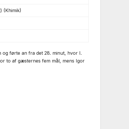
) (Khimik)
g førte an fra det 28. minut, hvor I.
for to af gæsternes fem mål, mens Igor