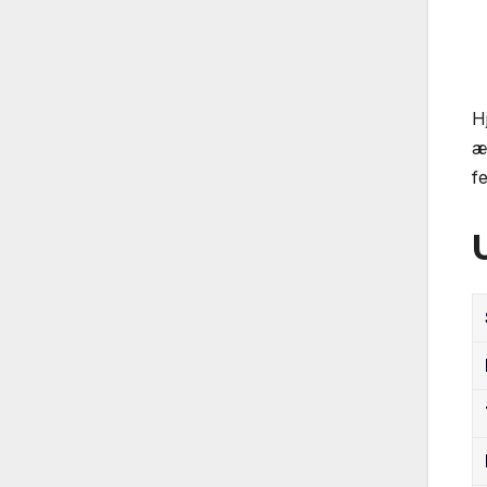
H
æ
fe