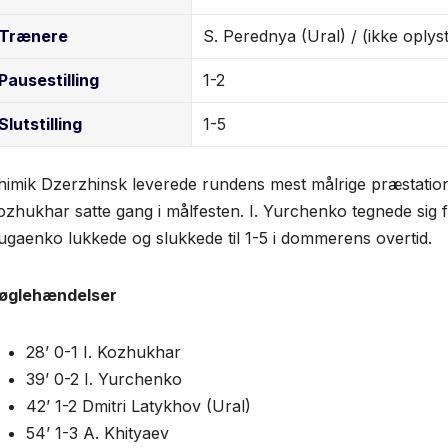
Trænere
S. Perednya (Ural) / (ikke oplyst
Pause­stilling
1-2
Slut­stilling
1-5
himik Dzerzhinsk leverede rundens mest målrige præstation o
ozhukhar satte gang i målfesten. I. Yurchenko tegnede sig 
ugaenko lukkede og slukkede til 1-5 i dommerens overtid.
øgle­hændelser
28’ 0-1 I. Kozhukhar
39’ 0-2 I. Yurchenko
42’ 1-2 Dmitri Latykhov (Ural)
54’ 1-3 A. Khityaev