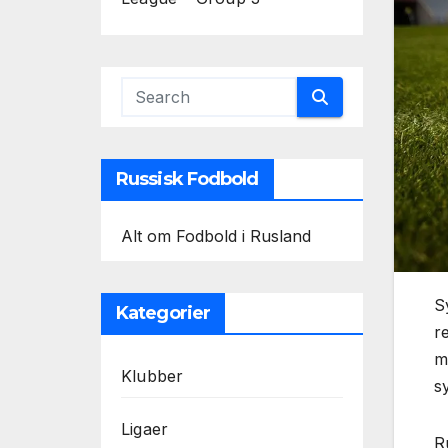
Russisk Fodbold
Alt om Fodbold i Rusland
S
Kategorier
r
m
Klubber
s
Ligaer
R