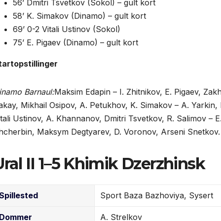
56’ Dmitri Tsvetkov (Sokol) – gult kort
58’ K. Simakov (Dinamo) – gult kort
69’ 0-2 Vitali Ustinov (Sokol)
75’ E. Pigaev (Dinamo) – gult kort
tart­opstillinger
inamo Barnaul:
Maksim Edapin – I. Zhitnikov, E. Pigaev, Zak
akay, Mikhail Osipov, A. Petukhov, K. Simakov – A. Yarkin,
itali Ustinov, A. Khannanov, Dmitri Tsvetkov, R. Salimov – E
hcherbin, Maksym Degtyarev, D. Voronov, Arseni Snetkov.
Ural II 1–5 Khimik Dzerzhinsk
Spillested
Sport Baza Bazhoviya, Sysert
Dommer
A. Strelkov