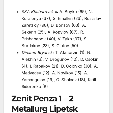
SKA Khabarovsk II:
A. Boyko (65), N.
Kuralenya (67), S. Emelkin (36), Rostislav
Zaretskiy (98), D. Borisov (63), A.
Sekerin (25), A. Kopylov (87), R.
Prishchepov (40), V. Zykh (97), S.
Burdakov (23), S. Glotov (50)
Dinamo Bryansk:
T. Akmurzin (1), N.
Alekhin (6), V. Drogunov (10), D. Osokin
(4), I. Rapakov (21), D. Golovko (30), A.
Medvedev (12), A. Novikov (15), A.
Yamangulov (19), O. Shalaev (18), Kirill
Sidorenko (8)
Zenit Penza 1 – 2
Metallurg Lipetsk