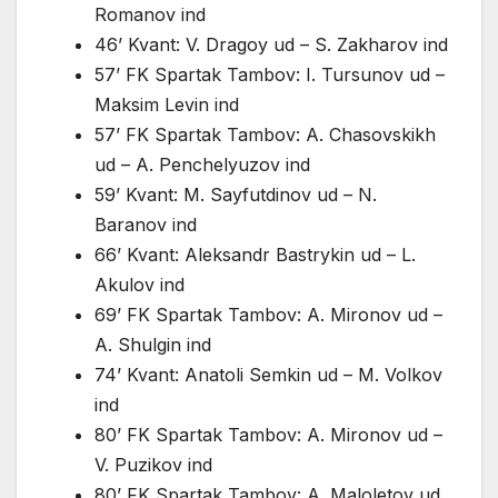
Romanov ind
46’ Kvant: V. Dragoy ud – S. Zakharov ind
57’ FK Spartak Tambov: I. Tursunov ud –
Maksim Levin ind
57’ FK Spartak Tambov: A. Chasovskikh
ud – A. Penchelyuzov ind
59’ Kvant: M. Sayfutdinov ud – N.
Baranov ind
66’ Kvant: Aleksandr Bastrykin ud – L.
Akulov ind
69’ FK Spartak Tambov: A. Mironov ud –
A. Shulgin ind
74’ Kvant: Anatoli Semkin ud – M. Volkov
ind
80’ FK Spartak Tambov: A. Mironov ud –
V. Puzikov ind
80’ FK Spartak Tambov: A. Maloletov ud