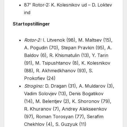
87’ Rotor-2: K. Kolesnikov ud – D. Loktev
ind
Startopstillinger
Rotor-2:
I. Litvenok (98), M. Maltsev (15),
A. Pogudin (70), Stepan Pravkin (95), A.
Baldov (6), R. Khismatulin (13), Y. Tarin
(91), M. Tsipushtanov (8), K. Kolesnikov
(88), R. Akhmedkhanov (93), S.
Prokofiev (24)
Strogino:
D. Dragan (31), A. Muldarov (3),
Vadim Solovjev (13), Denis Bogatikov
(14), M. Belentjev (2), K. Shoronov (79),
R. Khuranov (7), Andrey Alekseenkov
(97), Roman Torosyan (77), Serafim
Chekhlov (4), S. Guzyuk (11)