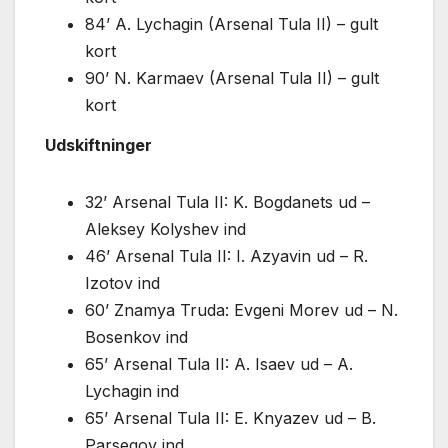
84’ A. Lychagin (Arsenal Tula II) – gult
kort
90’ N. Karmaev (Arsenal Tula II) – gult
kort
Udskiftninger
32’ Arsenal Tula II: K. Bogdanets ud –
Aleksey Kolyshev ind
46’ Arsenal Tula II: I. Azyavin ud – R.
Izotov ind
60’ Znamya Truda: Evgeni Morev ud – N.
Bosenkov ind
65’ Arsenal Tula II: A. Isaev ud – A.
Lychagin ind
65’ Arsenal Tula II: E. Knyazev ud – B.
Parsegov ind