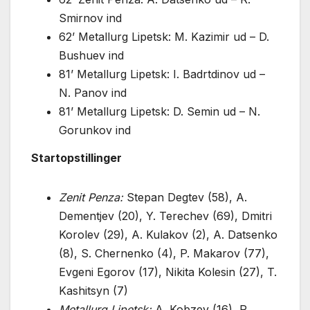
Smirnov ind
62’ Metallurg Lipetsk: M. Kazimir ud – D.
Bushuev ind
81’ Metallurg Lipetsk: I. Badrtdinov ud –
N. Panov ind
81’ Metallurg Lipetsk: D. Semin ud – N.
Gorunkov ind
Startopstillinger
Zenit Penza:
Stepan Degtev (58), A.
Dementjev (20), Y. Terechev (69), Dmitri
Korolev (29), A. Kulakov (2), A. Datsenko
(8), S. Chernenko (4), P. Makarov (77),
Evgeni Egorov (17), Nikita Kolesin (27), T.
Kashitsyn (7)
Metallurg Lipetsk:
A. Kobzev (16), R.