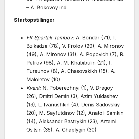
– A. Bokovoy ind
Startopstillinger
FK Spartak Tambov:
A. Bondar (71), I.
Bzikadze (78), V. Frolov (29), A. Mironov
(49), A. Mironov (31), A. Popovich (7), R.
Petrov (98), A. M. Khabibulin (21), I.
Tursunov (8), A. Chasovskikh (15), A.
Maloletov (10)
Kvant:
N. Poberezhnyi (1), V. Dragoy
(26), Dmitri Demin (3), Azim Yuldashev
(13), L. Ivanushkin (4), Denis Sadovskiy
(20), M. Sayfutdinov (12), Anatoli Semkin
(14), Aleksandr Bastrykin (23), Artemi
Ositsin (35), A. Chaplygin (30)