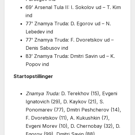
69’ Arsenal Tula II: I. Sokolov ud – T. Kim
ind
77’ Znamya Truda: D. Egorov ud – N.
Lebedev ind
77’ Znamya Truda: F. Dvoretskov ud –
Denis Sabusov ind
83’ Znamya Truda: Dmitri Savin ud – K.
Popov ind
Startopstillinger
Znamya Truda:
D. Terekhov (15), Evgeni
Ignatovich (29), D. Kaykov (21), S.
Ponomarev (77), Dmitri Peshcherov (14),
F. Dvoretskov (11), A. Kukushkin (7),
Evgeni Morev (10), D. Chernobay (32), D.
Egorov (99), Dmitri Savin (88)