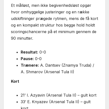
Et målløst, men ikke begivenhedsløst opgør
hvor omhyggelige justeringer og en række
udskiftninger prægede rytmen, mens de få kort
og en kompakt struktur hos begge hold holdt
scoringschancerne på et minimum gennem de
90 minutter.
Resultat:
0-0
Pause:
0-0
Trænere:
A. Dantsev (Znamya Truda) /
A. Shmarov (Arsenal Tula II)
Kort
21’ I. Azyavin (Arsenal Tula II) – gult kort
33’ E. Knyazev (Arsenal Tula II) – gult
kort