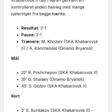
Khabarovsk II fast i sejren gennem en
kontrolleret anden halvleg med mange
justeringer fra begge bænke.
Resultat:
2-1
Pause:
2-1
Trænere:
M. Khoziev (SKA Khabarovsk
II) / A. Kanchelskis (Dinamo Bryansk)
Mål
22’ R. Prishchepov (SKA Khabarovsk II)
35’ O. Shalaev (Dinamo Bryansk)
45’ S. Glotov (SKA Khabarovsk II)
Kort
3’ S. Burdakov (SKA Khabarovsk II) –