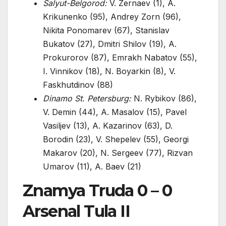
Salyut-Belgorod:
V. Zernaev (1), A.
Krikunenko (95), Andrey Zorn (96),
Nikita Ponomarev (67), Stanislav
Bukatov (27), Dmitri Shilov (19), A.
Prokurorov (87), Emrakh Nabatov (55),
I. Vinnikov (18), N. Boyarkin (8), V.
Faskhutdinov (88)
Dinamo St. Petersburg:
N. Rybikov (86),
V. Demin (44), A. Masalov (15), Pavel
Vasiljev (13), A. Kazarinov (63), D.
Borodin (23), V. Shepelev (55), Georgi
Makarov (20), N. Sergeev (77), Rizvan
Umarov (11), A. Baev (21)
Znamya Truda 0 – 0
Arsenal Tula II