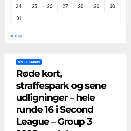
24
25
26
27
28
29
30
31
« maj
NYHEDSARKIV
Røde kort,
straffespark og sene
udligninger – hele
runde 16 i Second
League – Group 3