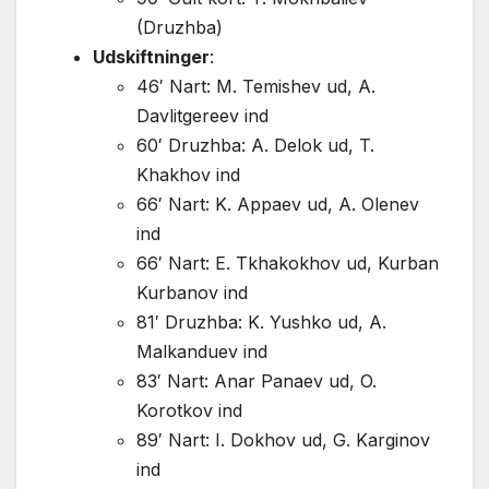
(Druzhba)
Udskiftninger
:
46′ Nart: M. Temishev ud, A.
Davlitgereev ind
60′ Druzhba: A. Delok ud, T.
Khakhov ind
66′ Nart: K. Appaev ud, A. Olenev
ind
66′ Nart: E. Tkhakokhov ud, Kurban
Kurbanov ind
81′ Druzhba: K. Yushko ud, A.
Malkanduev ind
83′ Nart: Anar Panaev ud, O.
Korotkov ind
89′ Nart: I. Dokhov ud, G. Karginov
ind