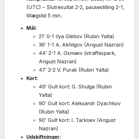
(UTC) – Slutresultat 2-2, pausestilling 2-1,
tillægstid 5 min.
Mål
:
21′ 0-1 Ilya Glebov (Rubin Yalta)
36′ 1-1 A. Akhilgov (Angust Nazran)
44′ 2-1 A. Osmaev (straffespark,
Angust Nazran)
47′ 2-2 V. Purak (Rubin Yalta)
Kort
:
49′ Gult kort: G. Shulga (Rubin
Yalta)
90′ Gult kort: Aleksandr Dyachkov
(Rubin Yalta)
90′ Gult kort: I. Tarkoev (Angust
Nazran)
Udskiftninger
: