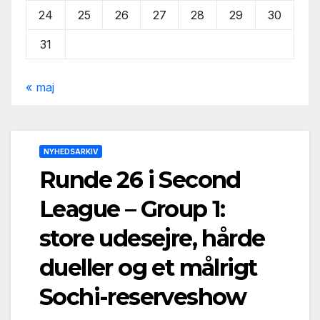
24
25
26
27
28
29
30
31
« maj
NYHEDSARKIV
Runde 26 i Second
League – Group 1:
store udesejre, hårde
dueller og et målrigt
Sochi-reserveshow