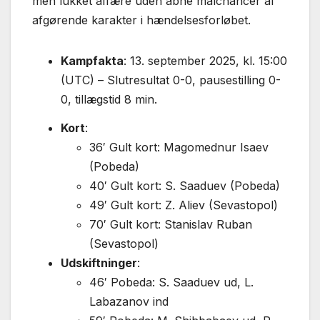
men lukket affære uden åbne målchancer af
afgørende karakter i hændelsesforløbet.
Kampfakta
: 13. september 2025, kl. 15:00
(UTC) – Slutresultat 0-0, pausestilling 0-
0, tillægstid 8 min.
Kort
:
36′ Gult kort: Magomednur Isaev
(Pobeda)
40′ Gult kort: S. Saaduev (Pobeda)
49′ Gult kort: Z. Aliev (Sevastopol)
70′ Gult kort: Stanislav Ruban
(Sevastopol)
Udskiftninger
:
46′ Pobeda: S. Saaduev ud, L.
Labazanov ind