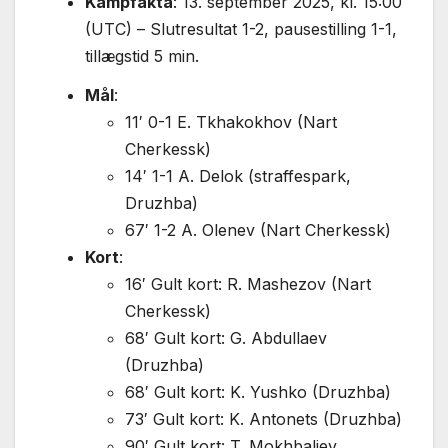
Kampfakta
: 13. september 2025, kl. 15:00
(UTC) – Slutresultat 1-2, pausestilling 1-1,
tillægstid 5 min.
Mål
:
11′ 0-1 E. Tkhakokhov (Nart
Cherkessk)
14′ 1-1 A. Delok (straffespark,
Druzhba)
67′ 1-2 A. Olenev (Nart Cherkessk)
Kort
:
16′ Gult kort: R. Mashezov (Nart
Cherkessk)
68′ Gult kort: G. Abdullaev
(Druzhba)
68′ Gult kort: K. Yushko (Druzhba)
73′ Gult kort: K. Antonets (Druzhba)
90′ Gult kort: T. Mokhbaliev