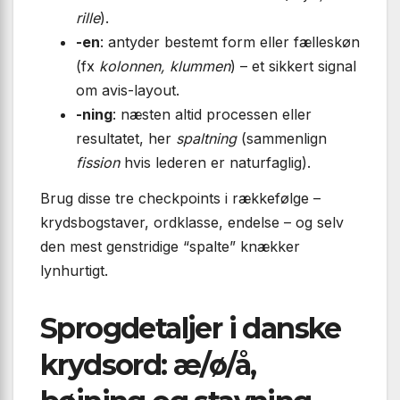
rille
).
-en
: antyder bestemt form eller fælleskøn
(fx
kolonnen, klummen
) – et sikkert signal
om avis-layout.
-ning
: næsten altid processen eller
resultatet, her
spaltning
(sammenlign
fission
hvis lederen er naturfaglig).
Brug disse tre checkpoints i rækkefølge –
krydsbogstaver, ordklasse, endelse – og selv
den mest genstridige “spalte” knækker
lynhurtigt.
Sprogdetaljer i danske
krydsord: æ/ø/å,