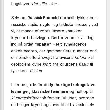
bogstaver:
del, rille, skår…
Selv om
Russisk Fodbold
normalt dykker ned i
russiske stadion­rygter og taktiske finesser, ved
vi, at mange af vores læsere knækker
krydsord i halvlegen. Derfor zoomer vi i dag
ind på ordet
“spalte”
– et tilsyneladende
enkelt begreb, der gemmer flere nuancer end
et sibirisk efterårsvejr: fra avisens
kolonne
til
geologiens dybe
kløft
, fra kirurgens
fissur
til
fysikkens
fission
.
I denne guide får du
lynhurtige trebogstavs-
løsninger
,
klassiske femmere
og helt op til
klummeskribent
på femten. Vi viser, hvordan
du bruger krydsbogstaver til at fravriste selv