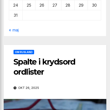
24
25
26
27
28
29
30
31
« maj
OM RUSLAND
Spalte i krydsord
ordlister
OKT 26, 2025