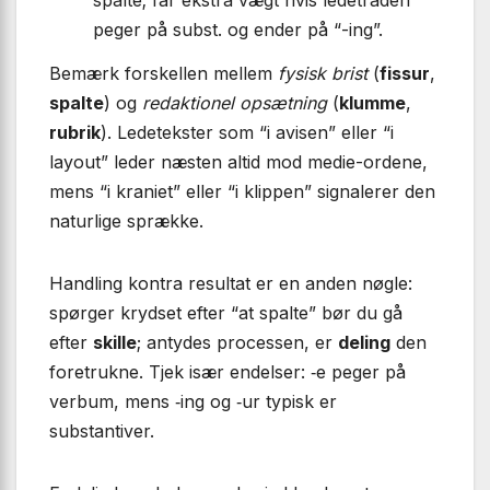
peger på subst. og ender på “-ing”.
Bemærk forskellen mellem
fysisk brist
(
fissur
,
spalte
) og
redaktionel opsætning
(
klumme
,
rubrik
). Ledetekster som “i avisen” eller “i
layout” leder næsten altid mod medie-ordene,
mens “i kraniet” eller “i klippen” signalerer den
naturlige sprække.
Handling kontra resultat er en anden nøgle:
spørger krydset efter “at spalte” bør du gå
efter
skille
; antydes processen, er
deling
den
foretrukne. Tjek især endelser: ‑e peger på
verbum, mens ‑ing og ‑ur typisk er
substantiver.