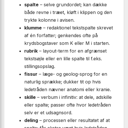
spalte
– selve grundordet; kan dække
både revne i træet, kløft i klippen og den
trykte kolonne i avisen.
klumme
– redaktionel tekstspalte skrevet
af én forfatter; genkendes ofte på
krydsbogstaver som K eller M i starten.
rubrik
– layout-term for en afgrænset
tekstsøjle eller en lille spalte til f.eks.
stillingsopslag.
fissur
– læge- og geolog-sprog for en
naturlig sprække; dukker tit op hvis
ledetråden nævner anatomi eller kranie.
skille
– verbum i infinitiv: at dele, adskille
eller spalte; passer ofte hvor ledetråden
selv er et udsagnsord.
deling
– processen eller resultatet af at
spalte; får ekstra vægt hvis ledetråden