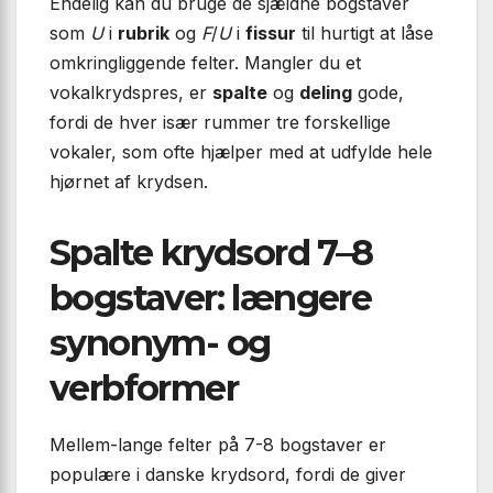
Endelig kan du bruge de sjældne bogstaver
som
U
i
rubrik
og
F
/
U
i
fissur
til hurtigt at låse
omkringliggende felter. Mangler du et
vokalkrydspres, er
spalte
og
deling
gode,
fordi de hver især rummer tre forskellige
vokaler, som ofte hjælper med at udfylde hele
hjørnet af krydsen.
Spalte krydsord 7–8
bogstaver: længere
synonym- og
verbformer
Mellem-lange felter på 7-8 bogstaver er
populære i danske krydsord, fordi de giver