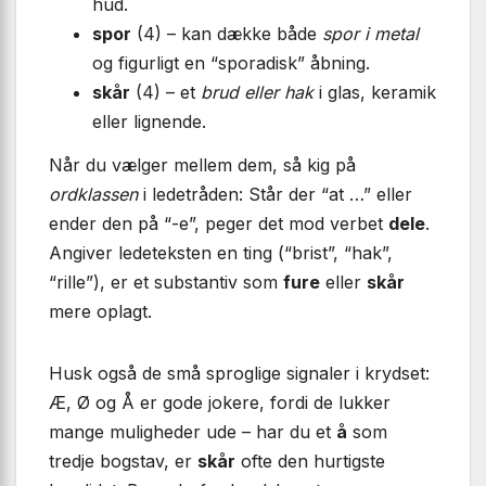
hud.
spor
(4) – kan dække både
spor i metal
og figurligt en “sporadisk” åbning.
skår
(4) – et
brud eller hak
i glas, keramik
eller lignende.
Når du vælger mellem dem, så kig på
ordklassen
i ledetråden: Står der “at …” eller
ender den på “-e”, peger det mod verbet
dele
.
Angiver ledeteksten en ting (“brist”, “hak”,
“rille”), er et substantiv som
fure
eller
skår
mere oplagt.
Husk også de små sproglige signaler i krydset:
Æ, Ø og Å er gode jokere, fordi de lukker
mange muligheder ude – har du et
å
som
tredje bogstav, er
skår
ofte den hurtigste