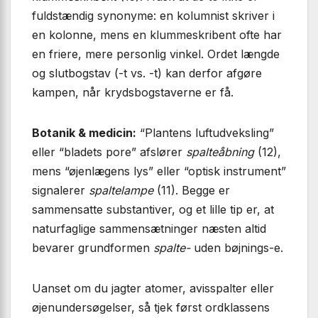
fuldstændig synonyme: en kolumnist skriver i
en kolonne, mens en klummeskribent ofte har
en friere, mere personlig vinkel. Ordet længde
og slutbogstav (
-t
vs.
-t
) kan derfor afgøre
kampen, når krydsbogstaverne er få.
Botanik & medicin:
“Plantens luftudveksling”
eller “bladets pore” afslører
spalteåbning
(12),
mens “øjenlægens lys” eller “optisk instrument”
signalerer
spaltelampe
(11). Begge er
sammensatte substantiver, og et lille tip er, at
naturfaglige sammensætninger næsten altid
bevarer grundformen
spalte-
uden bøjnings-e.
Uanset om du jagter atomer, avisspalter eller
øjenundersøgelser, så tjek først ordklassens