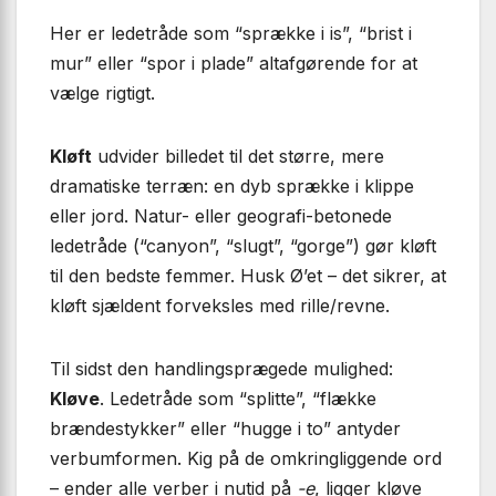
Her er ledetråde som “sprække i is”, “brist i
mur” eller “spor i plade” altafgørende for at
vælge rigtigt.
Kløft
udvider billedet til det større, mere
dramatiske terræn: en dyb sprække i klippe
eller jord. Natur- eller geografi-betonede
ledetråde (“canyon”, “slugt”, “gorge”) gør kløft
til den bedste femmer. Husk Ø’et – det sikrer, at
kløft sjældent forveksles med rille/revne.
Til sidst den handlingsprægede mulighed:
Kløve
. Ledetråde som “splitte”, “flække
brændestykker” eller “hugge i to” antyder
verbumformen. Kig på de omkringliggende ord
– ender alle verber i nutid på
-e
, ligger kløve