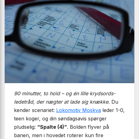
90 minutter, to hold – og én lille krydsords­
ledetråd, der nægter at lade sig knække.
Du
kender scenariet:
Lokomotiv Moskva
leder 1-0,
teen koger, og din søndagsavis spørger
pludselig:
“Spalte (4)”
. Bolden flyver på
banen, men i hovedet roterer kun fire