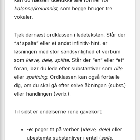
kan du næsten udelukke alle former for
kolonne/kolumnist
, som begge bruger tre
vokaler.
Tjek dernæst ordklassen i ledeteksten. Står der
“
at
spalte” eller et andet infinitiv-hint, er
løsningen med stor sandsynlighed et verbum
som
kløve, dele, splitte
. Står der “en” eller “et”
foran, bør du lede efter substantiver som
rille
eller
spaltning
. Ordklassen kan også fortælle
dig, om du skal gå efter selve åbningen (subst.)
eller handlingen (verb.).
Til sidst er endelserne rene gavekort:
-e
: peger tit på verber (
kløve, dele
) eller
ubestemte substantiver i ental (
søjle,