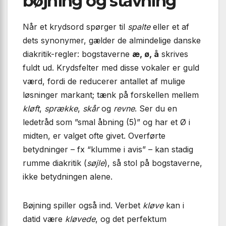
bøjning og stavning
Når et krydsord spørger til
spalte
eller et af
dets synonymer, gælder de almindelige danske
diakritik-regler: bogstaverne
æ, ø, å
skrives
fuldt ud. Krydsfelter med disse vokaler er guld
værd, fordi de reducerer antallet af mulige
løsninger markant; tænk på forskellen mellem
kløft
,
sprække
,
skår
og
revne
. Ser du en
ledetråd som ”smal åbning (5)” og har et Ø i
midten, er valget ofte givet. Overførte
betydninger – fx “klumme i avis” – kan stadig
rumme diakritik (
søjle
), så stol på bogstaverne,
ikke betydningen alene.
Bøjning spiller også ind. Verbet
kløve
kan i
datid være
kløvede
, og det perfektum