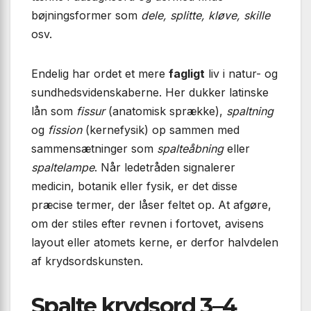
bøjningsformer som
dele, splitte, kløve, skille
osv.
Endelig har ordet et mere
fagligt
liv i natur- og
sundhedsvidenskaberne. Her dukker latinske
lån som
fissur
(anatomisk sprække),
spaltning
og
fission
(kernefysik) op sammen med
sammensætninger som
spalteåbning
eller
spaltelampe
. Når ledetråden signalerer
medicin, botanik eller fysik, er det disse
præcise termer, der låser feltet op. At afgøre,
om der stiles efter revnen i fortovet, avisens
layout eller atomets kerne, er derfor halvdelen
af krydsordskunsten.
Spalte krydsord 3–4