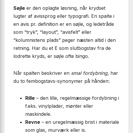
Søjle
er den oplagte løsning, når krydset
lugter af avissprog eller typografi. En spalte i
en avis pr. definition er en søjle, og ledetråde
som “tryk”, “layout”, “avisfelt” eller
“kolumnistens plads” peger næsten altid i den
retning. Har du et E som slutbogstav fra de
lodrette kryds, er søjle ofte bingo.
Når spalten beskriver en
smal fordybning
, har
du to fembogstavs-synonymer på hånden:
Rille
– den lille, regelmæssige fordybning i
f.eks. vinylplader, mønter eller
maskindele.
Revne
– en uregelmæssig brist i materiale
som glas, murværk eller is.