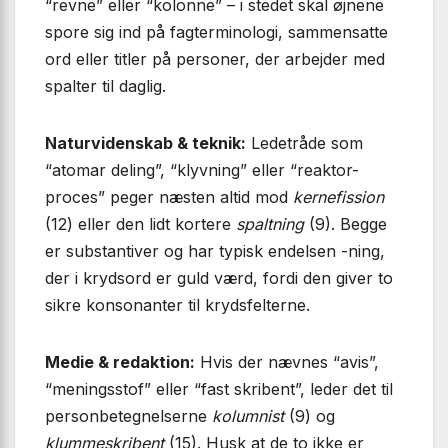
“revne” eller “kolonne” – i stedet skal øjnene
spore sig ind på fagterminologi, sammensatte
ord eller titler på personer, der arbejder med
spalter til daglig.
Naturvidenskab & teknik:
Ledetråde som
“atomar deling”, “klyvning” eller “reaktor-
proces” peger næsten altid mod
kernefission
(12) eller den lidt kortere
spaltning
(9). Begge
er substantiver og har typisk endelsen
-ning
,
der i krydsord er guld værd, fordi den giver to
sikre konsonanter til krydsfelterne.
Medie & redaktion:
Hvis der nævnes “avis”,
“meningsstof” eller “fast skribent”, leder det til
personbetegnelserne
kolumnist
(9) og
klummeskribent
(15). Husk at de to ikke er