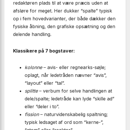
redaktøren plads til at være præcis uden at
afsløre for meget. Her dukker “spalte” typisk
op i fem hovedvarianter, der både dækker den
fysiske åbning, den grafiske opsætning og den
delende handling.
Klassikere på 7 bogstaver:
kolonne
– avis- eller regnearks-søjle;
oplagt, når ledetråden nævner “avis”,
“layout” eller “tal”.
splitte
– verbum for selve handlingen at
dele/spalte; ledetråde kan lyde “skille ad”
eller “deler i to”.
fission
– naturvidenskabelig spaltning;
typisk ledsaget af ord som “kerne-”,
“atom” eller “reaktor”.