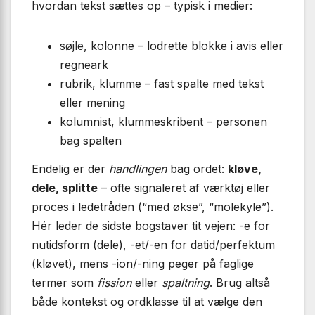
hvordan tekst sættes op – typisk i medier:
søjle, kolonne – lodrette blokke i avis eller
regneark
rubrik, klumme – fast spalte med tekst
eller mening
kolumnist, klummeskribent – personen
bag spalten
Endelig er der
handlingen
bag ordet:
kløve,
dele, splitte
– ofte signaleret af værktøj eller
proces i ledetråden (“med økse”, “molekyle”).
Hér leder de sidste bogstaver tit vejen: -e for
nutidsform (dele), -et/-en for datid/perfektum
(kløvet), mens -ion/-ning peger på faglige
termer som
fission
eller
spaltning
. Brug altså
både kontekst og ordklasse til at vælge den