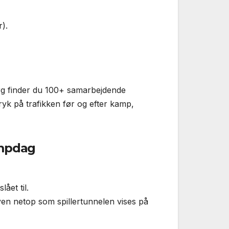
).
rg finder du 100+ samarbejdende
tryk på trafikken før og efter kamp,
ampdag
ået til.
yen netop som spillertunnelen vises på