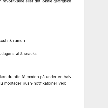
in favoritkæde eller det lokale georgiske
 sushi & ramen
mpdagens øl & snacks
 kan du ofte få maden på under en halv
 du modtager push-notifikationer ved: