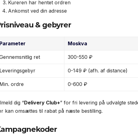
Kureren har hentet ordren
Ankomst ved din adresse
risniveau & gebyrer
Parameter
Moskva
Gennemsnitlig ret
300-550 ₽
Leveringsgebyr
0-149 ₽ (afh. af distance)
Min. ordre
0-600 ₽
lmeld dig “
Delivery Club+
” for fri levering på udvalgte s
er kan omsættes til rabat på næste bestilling.
Kampagnekoder