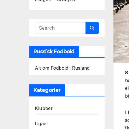
Russisk Fodbold
Alt om Fodbold i Rusland
S
h
e
Kategorier
b
Klubber
I
s
Ligaer
f