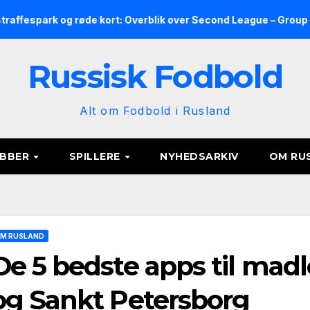
 og røde kort: Overblik over Second League – Group 2, runde 9
Russisk Fodbold
Alt om Fodbold i Rusland
UBBER
SPILLERE
NYHEDSARKIV
OM RU
M RUSLAND
De 5 bedste apps til mad
og Sankt Petersborg