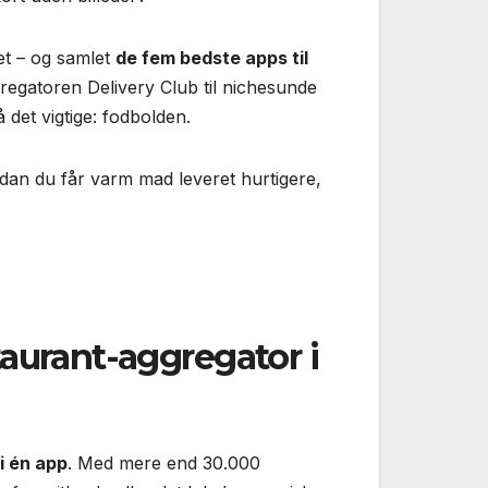
det – og samlet
de fem bedste apps til
regatoren Delivery Club til niche­sunde
å det vigtige: fodbolden.
rdan du får varm mad leveret hurtigere,
taurant-aggregator i
i én app
. Med mere end 30.000