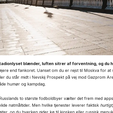
tadionlyset blænder, luften sitrer af forventning, og du 
øjere end fan­koret. Uanset om du er rejst til Moskva for at
ller du står midt i Nevskij Prospekt på vej mod Gazprom Ar
åde humør og kampdag.
 Russlands to største fodboldbyer vælter det frem med apps, 
olide natmåltider. Men hvilke tjenester leverer faktisk
hurtigt
løjter, og du hverken gider kø til kiosken eller russisk menu