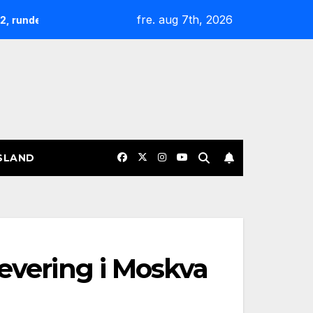
fre. aug 7th, 2026
Nøgterne slagudvekslinger og sene afgørelser: Overblik o
SLAND
levering i Moskva