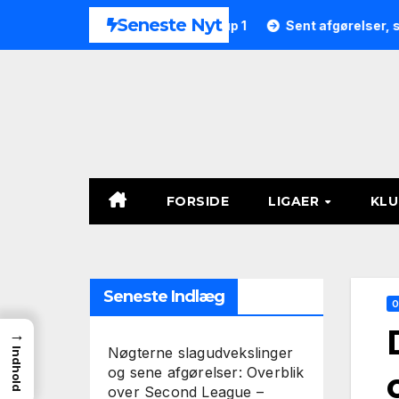
Skip
Seneste Nyt
 9 i Second League – Group 1
Sent afgørelser, straffespark
to
content
FORSIDE
LIGAER
KL
Seneste Indlæg
O
→
Nøgterne slagudvekslinger
Indhold
og sene afgørelser: Overblik
over Second League –