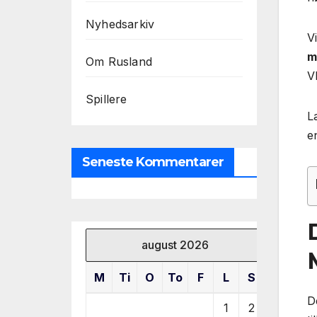
Nyhedsarkiv
V
m
Om Rusland
Vk
Spillere
L
e
Seneste Kommentarer
august 2026
M
Ti
O
To
F
L
S
D
1
2