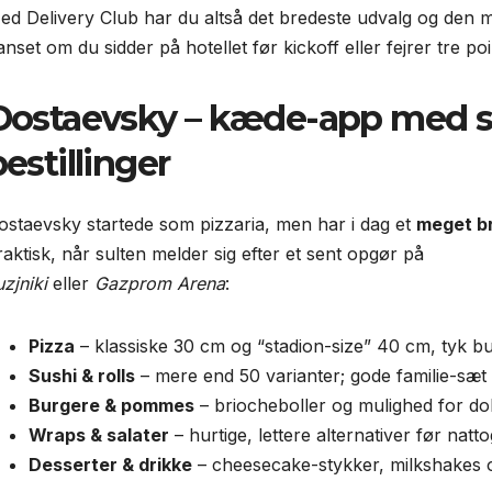
ed Delivery Club har du altså det bredeste udvalg og den mes
anset om du sidder på hotellet før kickoff eller fejrer tre po
Dostaevsky – kæde-app med sto
estillinger
ostaevsky startede som pizzaria, men har i dag et
meget br
raktisk, når sulten melder sig efter et sent opgør på
zjniki
eller
Gazprom Arena
:
Pizza
– klassiske 30 cm og “stadion-size” 40 cm, tyk bun
Sushi & rolls
– mere end 50 varianter; gode familie-sæt 
Burgere & pommes
– briocheboller og mulighed for do
Wraps & salater
– hurtige, lettere alternativer før natto
Desserter & drikke
– cheesecake-stykker, milkshakes o