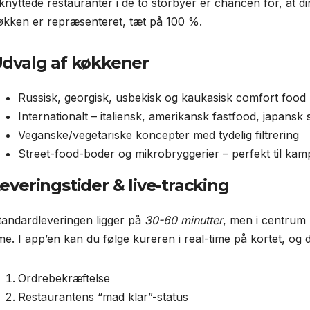
ilknyttede restauranter i de to storbyer er chancen for, at d
økken er repræsenteret, tæt på 100 %.
dvalg af køkkener
Russisk, georgisk, usbekisk og kaukasisk comfort food
Internationalt – italiensk, amerikansk fastfood, japansk
Veganske/vegetariske koncepter med tydelig filtrering
Street-food-boder og mikrobryggerier – perfekt til ka
everingstider & live-tracking
tandardleveringen ligger på
30-60 minutter
, men i centrum
ime. I app’en kan du følge kureren i real-time på kortet, og
Ordrebekræftelse
Restaurantens “mad klar”-status