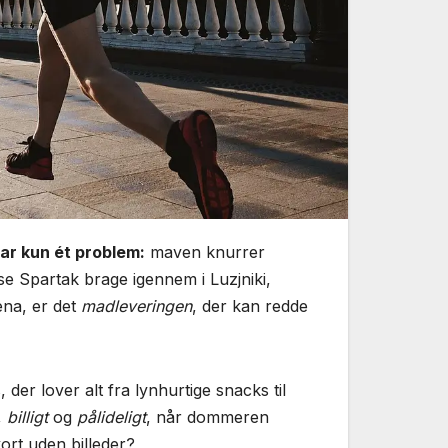
har kun ét problem:
maven knurrer
 se Spartak brage igennem i Luzjniki,
ena, er det
madleveringen
, der kan redde
der lover alt fra lynhurtige snacks til
,
billigt
og
pålideligt
, når dommeren
kort uden billeder?