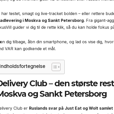
i har testet, smagt og live-tracket bolden – eller rettere bu
adlevering i Moskva og Sankt Petersborg
. Fra gigant-agg
usVill guider vi dig til de rette klik, så du kan holde fokus p
æn dig tilbage, åbn din smartphone, og lad os vise dig, hvo
nd VAR kan godkende et mål.
Indholdsfortegnelse
Delivery Club – den største res
Moskva og Sankt Petersborg
elivery Club er
Ruslands svar på Just Eat og Wolt samlet 