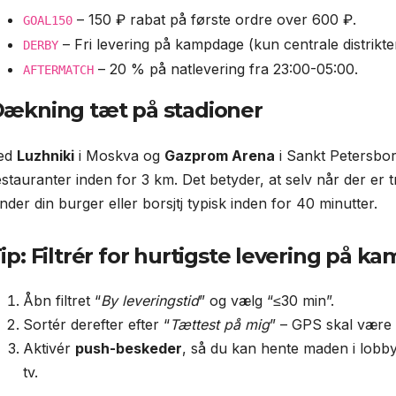
– 150 ₽ rabat på første ordre over 600 ₽.
GOAL150
– Fri levering på kampdage (kun centrale distrikter
DERBY
– 20 % på natlevering fra 23:00-05:00.
AFTERMATCH
ækning tæt på stadioner
ed
Luzhniki
i Moskva og
Gazprom Arena
i Sankt Petersbo
estauranter inden for 3 km. Det betyder, at selv når der er 
nder din burger eller borsjtj typisk inden for 40 minutter.
ip: Filtrér for hurtigste levering på k
Åbn filtret “
By leveringstid
” og vælg “≤30 min”.
Sortér derefter efter “
Tættest på mig
” – GPS skal være sl
Aktivér
push-beskeder
, så du kan hente maden i lobb
tv.