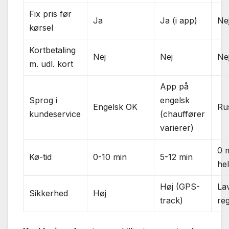
Fix pris før
Ja
Ja (i app)
Ne
kørsel
Kortbetaling
Nej
Nej
Ne
m. udl. kort
App på
Sprog i
engelsk
Engelsk OK
Ru
kundeservice
(chauffører
varierer)
0 m
Kø-tid
0-10 min
5-12 min
hel
Høj (GPS-
La
Sikkerhed
Høj
track)
reg