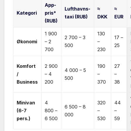
App-
Lufthavns-
≈
≈
Kategori
pris*
taxi (RUB)
DKK
EUR
(RUB)
1 900
130
2 700 – 3
17 –
Økonomi
– 2
–
500
25
700
230
Komfort
2 900
190
27
4 000 – 5
/
– 4
–
–
500
Business
200
370
38
Minivan
4
320
44
6 500 – 8
(6-7
800 –
–
–
000
pers.)
6 500
530
59