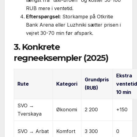
RUB mere i ventetid.
Efterspørgsel:
Storkampe på Otkritie
Bank Arena eller Luzhniki sætter prisen i
vejret 30-70 min før afspark.
3. Konkrete
regneeksempler (2025)
Ekstra
Grundpris
Rute
Kategori
venteti
(RUB)
10 min
SVO →
Økonomi
2 200
+150
Tverskaya
SVO → Arbat
Komfort
3 300
0