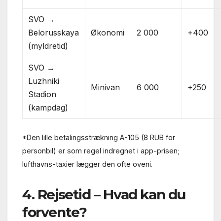
SVO →
Belorusskaya
Økonomi
2 000
+400
(myldretid)
SVO →
Luzhniki
Minivan
6 000
+250
Stadion
(kampdag)
*Den lille betalingsstrækning A-105 (8 RUB for
personbil) er som regel indregnet i app-prisen;
lufthavns-taxier lægger den ofte oveni.
4. Rejsetid – Hvad kan du
forvente?