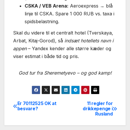
CSKA / VEB Arena:
Aeroexpress → blå
linje til CSKA. Spare 1 000 RUB vs. taxa i
spidsbelastning.
Skal du videre til et centralt hotel (Tverskaya,
Arbat, Kitaj-Gorod), så
indsæt hotellets navn i
appen
– Yandex kender alle større kæder og
viser estimat i både tid og pris.
God tur fra Sheremetyevo – og god kamp!
Er 70112525 OK at
11 regler for
Indlægsnavigation
besvare?
drikkepenge i
Rusland