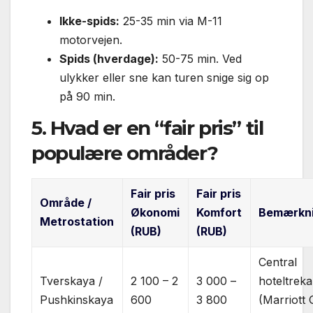
Ikke-spids:
25-35 min via M-11
motorvejen.
Spids (hverdage):
50-75 min. Ved
ulykker eller sne kan turen snige sig op
på 90 min.
5. Hvad er en “fair pris” til
populære områder?
Fair pris
Fair pris
Område /
Økonomi
Komfort
Bemærkn
Metrostation
(RUB)
(RUB)
Central
Tverskaya /
2 100 – 2
3 000 –
hoteltreka
Pushkinskaya
600
3 800
(Marriott 