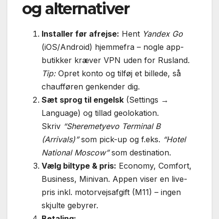
og alternativer
Installer før afrejse:
Hent
Yandex Go
(iOS/Android) hjemmefra – nogle app-
butikker kræver VPN uden for Rusland.
Tip:
Opret konto og tilføj et billede, så
chaufføren genkender dig.
Sæt sprog til engelsk
(Settings →
Language) og tillad geolokation.
Skriv
“Sheremetyevo Terminal B
(Arrivals)”
som pick-up og f.eks.
“Hotel
National Moscow”
som destination.
Vælg biltype & pris:
Economy, Comfort,
Business, Minivan. Appen viser en live-
pris inkl. motorvejsafgift (M11) – ingen
skjulte gebyrer.
Betaling: