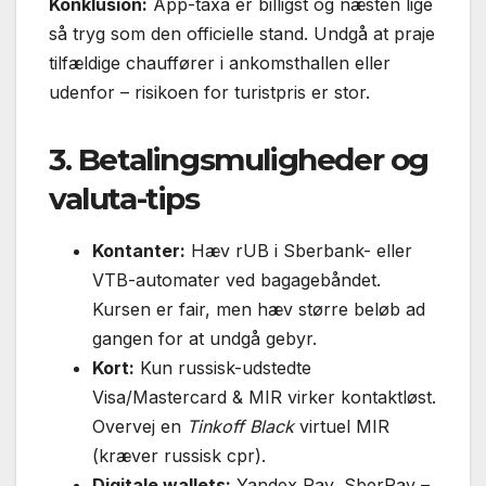
Konklusion:
App-taxa er billigst og næsten lige
så tryg som den officielle stand. Undgå at praje
tilfældige chauffører i ankomsthallen eller
udenfor – risikoen for turistpris er stor.
3. Betalingsmuligheder og
valuta-tips
Kontanter:
Hæv rUB i Sberbank- eller
VTB-automater ved bagagebåndet.
Kursen er fair, men hæv større beløb ad
gangen for at undgå gebyr.
Kort:
Kun russisk-udstedte
Visa/Mastercard & MIR virker kontaktløst.
Overvej en
Tinkoff Black
virtuel MIR
(kræver russisk cpr).
Digitale wallets:
Yandex Pay, SberPay –