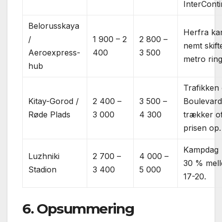
InterConti
Belorusskaya
Herfra ka
/
1 900 – 2
2 800 –
nemt skifte
Aeroexpress-
400
3 500
metro ring
hub
Trafikken
Kitay-Gorod /
2 400 –
3 500 –
Boulevard
Røde Plads
3 000
4 300
trækker o
prisen op.
Kampdag 
Luzhniki
2 700 –
4 000 –
30 % mell
Stadion
3 400
5 000
17-20.
6. Opsummering