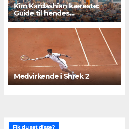
Kim Kardashian kæreste:
Guide til hendes
kærlighedsliv og romantiske
forhold
Medvirkende i Shrek 2
Fik du set disse?