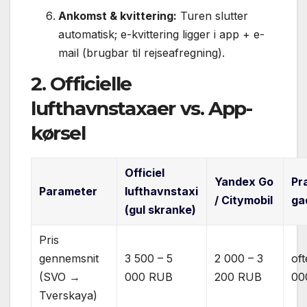
Ankomst & kvittering:
Turen slutter
automatisk; e-kvittering ligger i app + e-
mail (brugbar til rejseafregning).
2. Officielle
lufthavnstaxaer vs. App-
kørsel
Officiel
Yandex Go
Pr
Parameter
lufthavnstaxi
/ Citymobil
ga
(gul skranke)
Pris
gennemsnit
3 500 – 5
2 000 – 3
oft
(SVO →
000 RUB
200 RUB
00
Tverskaya)