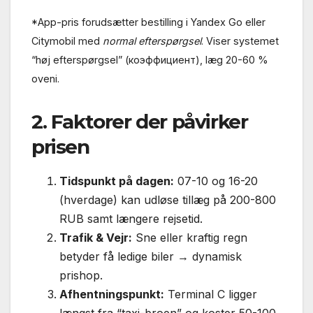
*App-pris forudsætter bestilling i Yandex Go eller
Citymobil med
normal efterspørgsel
. Viser systemet
“høj efterspørgsel” (кoэффициент), læg 20-60 %
oveni.
2. Faktorer der påvirker
prisen
Tidspunkt på dagen:
07-10 og 16-20
(hverdage) kan udløse tillæg på 200-800
RUB samt længere rejsetid.
Trafik & Vejr:
Sne eller kraftig regn
betyder få ledige biler → dynamisk
prishop.
Afhentningspunkt:
Terminal C ligger
længst fra “taxi-broen” og koster 50-100