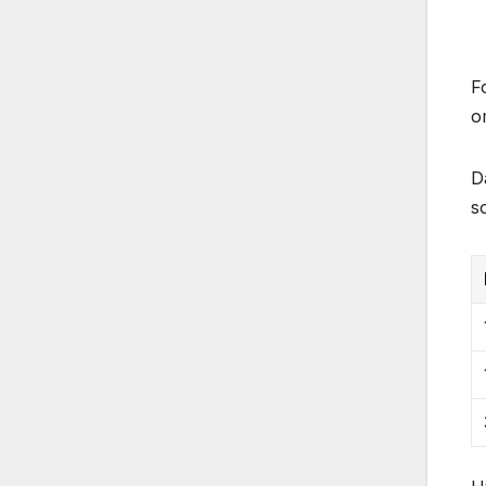
F
o
D
s