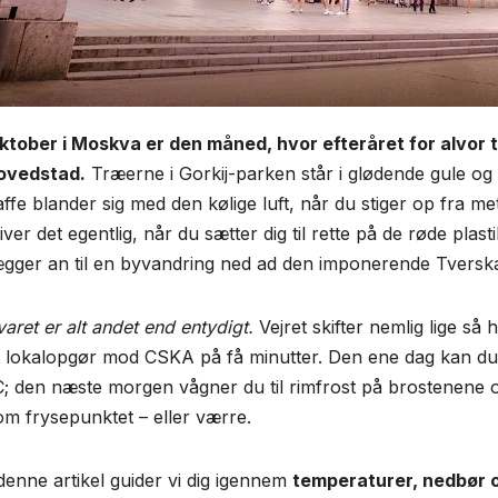
ktober i Moskva er den måned, hvor efteråret for alvor 
ovedstad.
Træerne i Gorkij-parken står i glødende gule o
affe blander sig med den kølige luft, når du stiger op fra 
iver det egentlig, når du sætter dig til rette på de røde plas
ægger an til en byvandring ned ad den imponerende Tversk
varet er alt andet end entydigt.
Vejret skifter nemlig lige så 
t lokalopgør mod CSKA på få minutter. Den ene dag kan du 
C; den næste morgen vågner du til rimfrost på brostenene og e
om frysepunktet – eller værre.
 denne artikel guider vi dig igennem
temperaturer, nedbør 