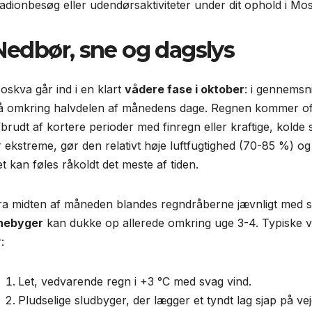
tadionbesøg eller udendørsaktiviteter under dit ophold i Mo
Nedbør, sne og dagslys
oskva går ind i en klart
vådere fase i oktober
: i gennemsn
å omkring halvdelen af månedens dage. Regnen kommer oft
fbrudt af kortere perioder med finregn eller kraftige, kold
r ekstreme, gør den relativt høje luftfugtighed (70-85 %) o
et kan føles råkoldt det meste af tiden.
ra midten af måneden blandes regndråberne jævnligt med s
nebyger
kan dukke op allerede omkring uge 3-4. Typiske 
:
Let, vedvarende regn i +3 °C med svag vind.
Pludselige sludbyger, der lægger et tyndt lag sjap på ve