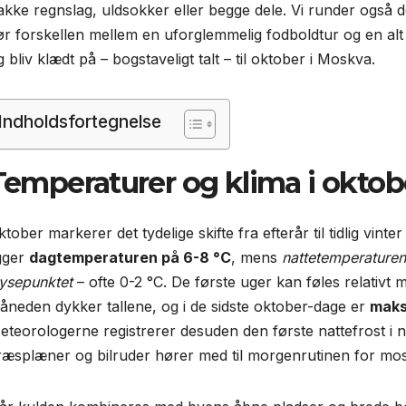
akke regnslag, uldsokker eller begge dele. Vi runder også 
ør forskellen mellem en uforglemmelig fodboldtur og en alt 
 bliv klædt på – bogstaveligt talt – til oktober i Moskva.
Indholdsfortegnelse
Temperaturer og klima i oktob
tober markerer det tydelige skifte fra efterår til tidlig vint
igger
dagtemperaturen på 6-8 °C
, mens
nattetemperaturen
rysepunktet
– ofte 0-2 °C. De første uger kan føles relativt 
åneden dykker tallene, og i de sidste oktober-dage er
maks
eteorologerne registrerer desuden den første nattefrost i 
ræsplæner og bilruder hører med til morgenrutinen for mos