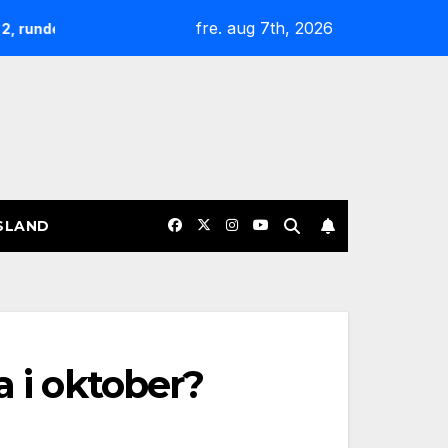
fre. aug 7th, 2026
Nøgterne slagudvekslinger og sene afgørelser: Overblik o
SLAND
a i oktober?