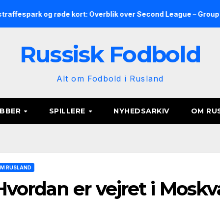
 og røde kort: Overblik over Second League – Group 2, runde 9
Russisk Fodbold
Alt om Fodbold i Rusland
UBBER
SPILLERE
NYHEDSARKIV
OM RU
M RUSLAND
Hvordan er vejret i Moskv