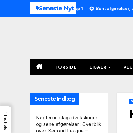
Skip
Seneste Nyt
9 i Second League – Group 1
Sent afgørelser, straffespark
to
content
FORSIDE
LIGAER
KL
Seneste Indlæg
O
→
Nøgterne slagudvekslinger
Indhold
og sene afgørelser: Overblik
over Second League –