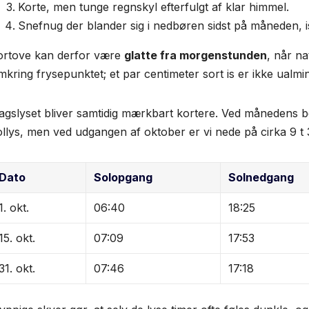
Korte, men tunge regnskyl efterfulgt af klar himmel.
Snefnug der blander sig i nedbøren sidst på måneden, 
ortove kan derfor være
glatte fra morgenstunden
, når n
mkring frysepunktet; et par centimeter sort is er ikke ualmin
agslyset bliver samtidig mærkbart kortere. Ved månedens b
ollys, men ved udgangen af oktober er vi nede på cirka 9 t 3
Dato
Solopgang
Solnedgang
1. okt.
06:40
18:25
15. okt.
07:09
17:53
31. okt.
07:46
17:18