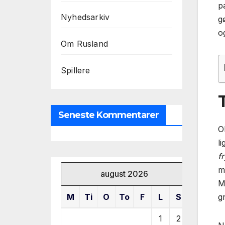
p
Nyhedsarkiv
g
og
Om Rusland
Spillere
Seneste Kommentarer
Ok
l
f
m
august 2026
M
M
Ti
O
To
F
L
S
g
1
2