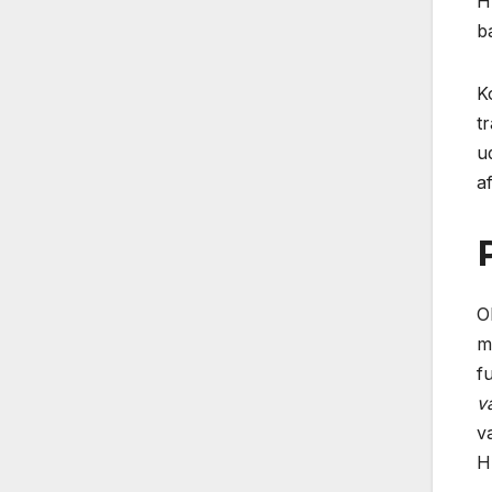
H
b
K
t
u
af
O
m
f
v
v
H