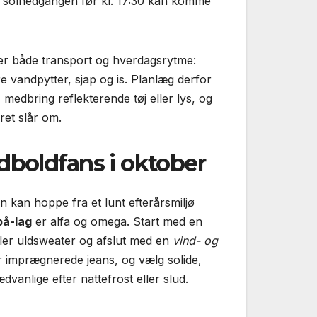
og solnedgangen før kl. 17:30 kan komme
ker både transport og hverdagsrytme:
 vandpytter, sjap og is. Planlæg derfor
 medbring reflekterende tøj eller lys, og
jret slår om.
odboldfans i oktober
 kan hoppe fra et lunt efterårsmiljø
på-lag
er alfa og omega. Start med en
ller uldsweater og afslut med en
vind- og
 imprægnerede jeans, og vælg solide,
dvanlige efter nattefrost eller slud.