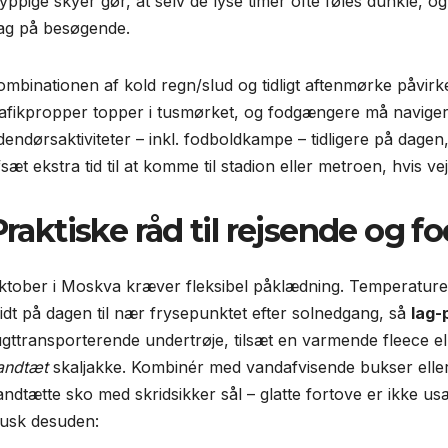
yppige skyer gør, at selv de lyse timer ofte føles dunkle, 
ag på besøgende.
ombinationen af kold regn/slud og tidligt aftenmørke påvir
rafikpropper topper i tusmørket, og fodgængere må navigere
dendørsaktiviteter – inkl. fodboldkampe – tidligere på dagen,
sæt ekstra tid til at komme til stadion eller metroen, hvis ve
Praktiske råd til rejsende og f
ktober i Moskva kræver fleksibel påklædning. Temperaturen
idt på dagen til nær frysepunktet efter solnedgang, så
lag-
ugttransporterende undertrøje, tilsæt en varmende fleece e
andtæt
skaljakke. Kombinér med vandafvisende bukser eller
andtætte sko med skridsikker sål – glatte fortove er ikke usæ
usk desuden: