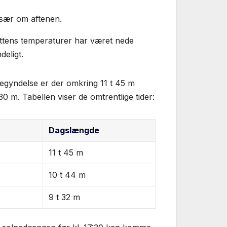
især om aftenen.
attens temperaturer har været nede
deligt.
egyndelse er der omkring 11 t 45 m
0 m. Tabellen viser de omtrentlige tider:
Dagslængde
11 t 45 m
10 t 44 m
9 t 32 m