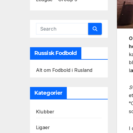
O
h
Russisk Fodbold
k
bl
Alt om Fodbold i Rusland
l
S
Kategorier
e
°
s
Klubber
Ligaer
I