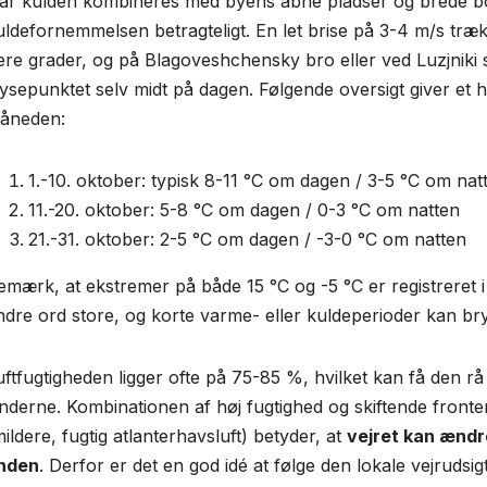
år kulden kombineres med byens åbne pladser og brede bo
uldefornemmelsen betragteligt. En let brise på 3-4 m/s tr
lere grader, og på Blagoveshchensky bro eller ved Luzjniki
rysepunktet selv midt på dagen. Følgende oversigt giver et 
åneden:
1.-10. oktober: typisk 8-11 °C om dagen / 3-5 °C om nat
11.-20. oktober: 5-8 °C om dagen / 0-3 °C om natten
21.-31. oktober: 2-5 °C om dagen / -3-0 °C om natten
emærk, at ekstremer på både 15 °C og -5 °C er registrere
ndre ord store, og korte varme- eller kuldeperioder kan br
uftfugtigheden ligger ofte på 75-85 %, hvilket kan få den rå o
nderne. Kombinationen af høj fugtighed og skiftende fronter f
ildere, fugtig atlanterhavsluft) betyder, at
vejret kan ændre
nden
. Derfor er det en god idé at følge den lokale vejrudsi