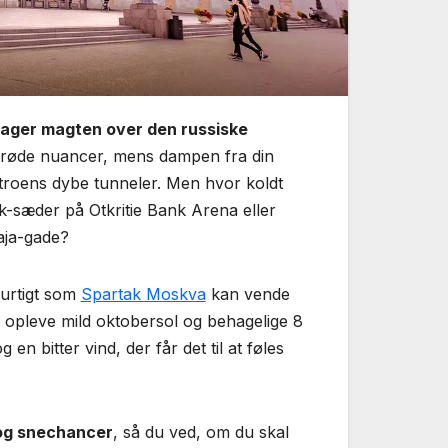
tager magten over den russiske
g røde nuancer, mens dampen fra din
metroens dybe tunneler. Men hvor koldt
tik­-sæder på Otkritie Bank Arena eller
aja-gade?
hurtigt som
Spartak Moskva
kan vende
opleve mild oktobersol og behagelige 8
n bitter vind, der får det til at føles
og snechancer
, så du ved, om du skal