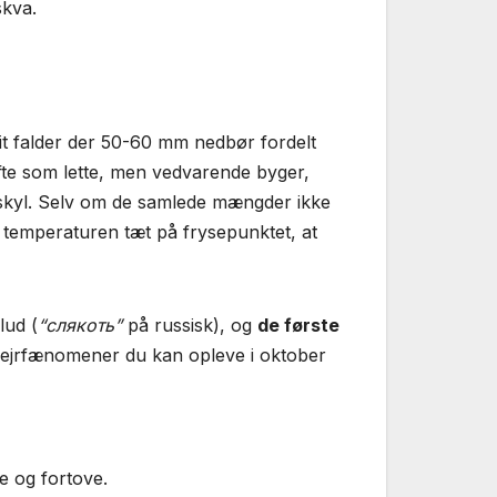
skva.
it falder der 50-60 mm nedbør fordelt
e som lette, men vedvarende byger,
e skyl. Selv om de samlede mængder ikke
g temperaturen tæt på frysepunktet, at
lud (
“слякоть”
på russisk), og
de første
vejrfænomener du kan opleve i oktober
je og fortove.