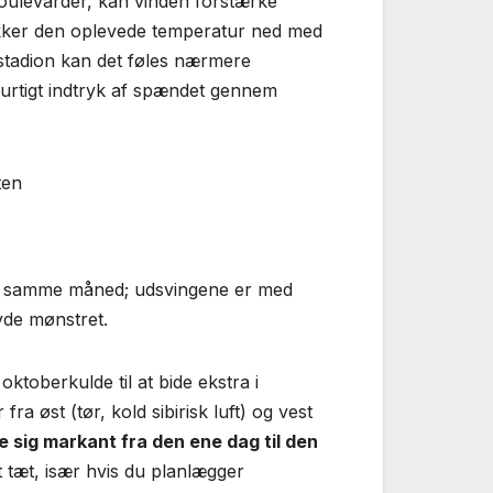
ulevarder, kan vinden forstærke
ækker den oplevede temperatur ned med
 stadion kan det føles nærmere
hurtigt indtryk af spændet gennem
ten
t i samme måned; udsvingene er med
yde mønstret.
ktoberkulde til at bide ekstra i
ra øst (tør, kold sibirisk luft) og vest
 sig markant fra den ene dag til den
gt tæt, især hvis du planlægger