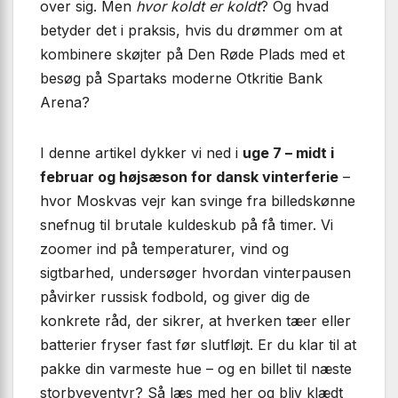
over sig. Men
hvor koldt er koldt
? Og hvad
betyder det i praksis, hvis du drømmer om at
kombinere skøjter på Den Røde Plads med et
besøg på Spartaks moderne Otkritie Bank
Arena?
I denne artikel dykker vi ned i
uge 7 – midt i
februar og højsæson for dansk vinterferie
–
hvor Moskvas vejr kan svinge fra billedskønne
snefnug til brutale kuldeskub på få timer. Vi
zoomer ind på temperaturer, vind og
sigtbarhed, undersøger hvordan vinterpausen
påvirker russisk fodbold, og giver dig de
konkrete råd, der sikrer, at hverken tæer eller
batterier fryser fast før slutfløjt. Er du klar til at
pakke din varmeste hue – og en billet til næste
storbyeventyr? Så læs med her og bliv klædt