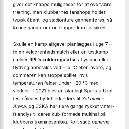
giver det knappe muligheder for at overvære
træning, men klubbernes fanshops holder
typisk åbent, og stadion­ture gennemføres, så
længe gangbroer og trapper kan saltsikres.
Skulle en kamp alligevel planlægges i uge 7 –
fx en velgørenhedsmatch eller en testkamp –
gælder
RPL’s kulderegulativ
: aflysning eller
flytning anbefales ved −15 °C eller lavere, og
dommeren kan stoppe spillet, hvis
temperaturen falder under −20 °C med
vindchill. I 2021 blev en planlagt Spartak-Ural-
test således flyttet indendørs til
Sokolniki-
Arena
, og CSKA har flere gange rykket vinter-
friendlys til deres kub-formede multihal på
klubbens træningsanlæg. Kort sagt:
banerne