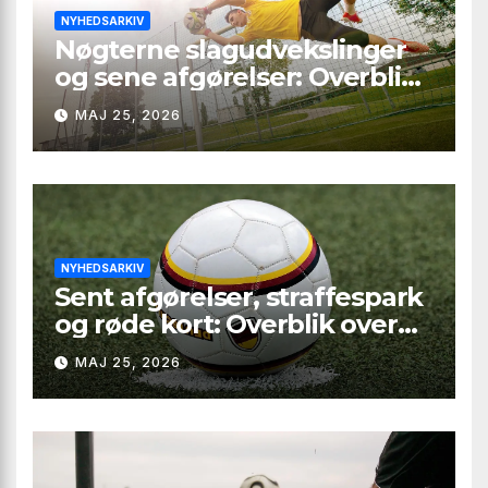
NYHEDSARKIV
Nøgterne slagudvekslinger
og sene afgørelser: Overblik
over Second League – Group
MAJ 25, 2026
4, runde 9
NYHEDSARKIV
Sent afgørelser, straffespark
og røde kort: Overblik over
Second League – Group 2,
MAJ 25, 2026
runde 9