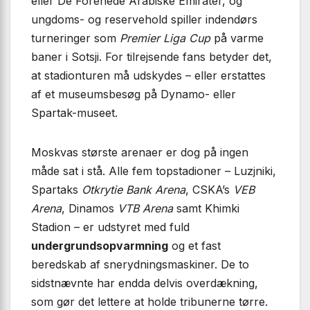
eller De Forenede Arabiske Emirater, og
ungdoms- og reservehold spiller indendørs
turneringer som
Premier Liga Cup
på varme
baner i Sotsji. For tilrejsende fans betyder det,
at stadionturen må udskydes – eller erstattes
af et museumsbesøg på Dynamo- eller
Spartak-museet.
Moskvas største arenaer er dog på ingen
måde sat i stå. Alle fem topstadioner – Luzjniki,
Spartaks
Otkrytie Bank Arena
, CSKA’s
VEB
Arena
, Dinamos
VTB Arena
samt Khimki
Stadion – er udstyret med fuld
undergrundsopvarmning
og et fast
beredskab af snerydningsmaskiner. De to
sidstnævnte har endda delvis overdækning,
som gør det lettere at holde tribunerne tørre.