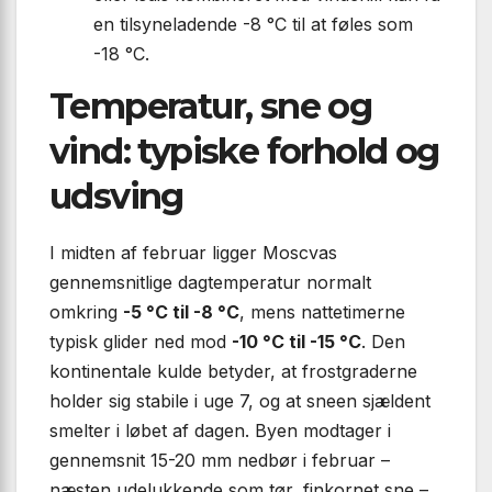
en tilsyneladende -8 °C til at føles som
-18 °C.
Temperatur, sne og
vind: typiske forhold og
udsving
I midten af februar ligger Moscvas
gennemsnitlige dagtemperatur normalt
omkring
-5 °C til -8 °C
, mens nattetimerne
typisk glider ned mod
-10 °C til -15 °C
. Den
kontinentale kulde betyder, at frostgraderne
holder sig stabile i uge 7, og at sneen sjældent
smelter i løbet af dagen. Byen modtager i
gennemsnit 15-20 mm nedbør i februar –
næsten udelukkende som tør, finkornet sne –