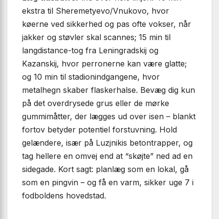
ekstra til Sheremetyevo/Vnukovo, hvor
køerne ved sikkerhed og pas ofte vokser, når
jakker og støvler skal scannes; 15 min til
langdistance-tog fra Leningradskij og
Kazanskij, hvor perronerne kan være glatte;
og 10 min til stadionindgangene, hvor
metalhegn skaber flaskerhalse. Bevæg dig kun
på det overdrysede grus eller de mørke
gummimåtter, der lægges ud over isen – blankt
fortov betyder potentiel forstuvning. Hold
gelændere, især på Luzjnikis betontrapper, og
tag hellere en omvej end at “skøjte” ned ad en
sidegade. Kort sagt: planlæg som en lokal, gå
som en pingvin – og få en varm, sikker uge 7 i
fodboldens hovedstad.