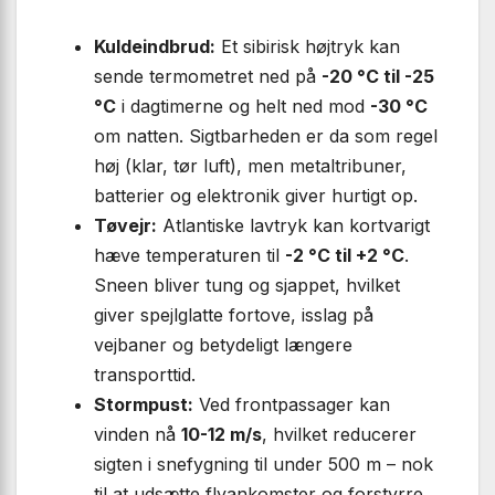
Kuldeindbrud:
Et sibirisk højtryk kan
sende termometret ned på
-20 °C til -25
°C
i dagtimerne og helt ned mod
-30 °C
om natten. Sigtbarheden er da som regel
høj (klar, tør luft), men metaltribuner,
batterier og elektronik giver hurtigt op.
Tøvejr:
Atlantiske lavtryk kan kortvarigt
hæve temperaturen til
-2 °C til +2 °C
.
Sneen bliver tung og sjappet, hvilket
giver spejlglatte fortove, isslag på
vejbaner og betydeligt længere
transporttid.
Stormpust:
Ved frontpassager kan
vinden nå
10-12 m/s
, hvilket reducerer
sigten i snefygning til under 500 m – nok
til at udsætte flyankomster og forstyrre