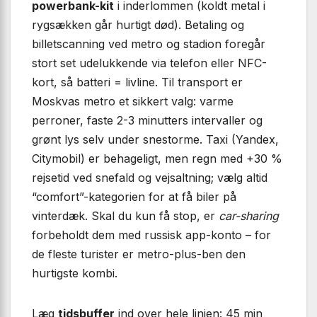
powerbank-kit
i inderlommen (koldt metal i
rygsækken går hurtigt død). Betaling og
billetscanning ved metro og stadion foregår
stort set udelukkende via telefon eller NFC-
kort, så batteri = livline. Til transport er
Moskvas metro et sikkert valg: varme
perroner, faste 2-3 minutters intervaller og
grønt lys selv under snestorme. Taxi (Yandex,
Citymobil) er behageligt, men regn med +30 %
rejsetid ved snefald og vejsaltning; vælg altid
“comfort”-kategorien for at få biler på
vinterdæk. Skal du kun få stop, er
car-sharing
forbeholdt dem med russisk app-konto – for
de fleste turister er metro-plus-ben den
hurtigste kombi.
Læg
tidsbuffer
ind over hele linjen: 45 min