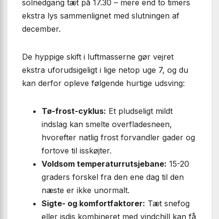
solnedgang tæt på 17.30 – mere end to timers
ekstra lys sammenlignet med slutningen af
december.
De hyppige skift i luftmasserne gør vejret
ekstra uforudsigeligt i lige netop uge 7, og du
kan derfor opleve følgende hurtige udsving:
Tø-frost-cyklus:
Et pludseligt mildt
indslag kan smelte overfladesneen,
hvorefter natlig frost forvandler gader og
fortove til isskøjter.
Voldsom temperaturrutsjebane:
15-20
graders forskel fra den ene dag til den
næste er ikke unormalt.
Sigte- og komfortfaktorer:
Tæt snefog
eller isdis kombineret med vindchill kan få