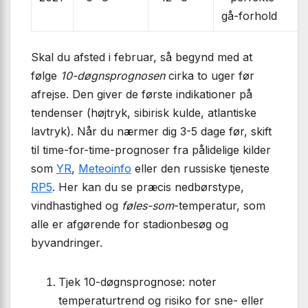
gå-forhold
Skal du afsted i februar, så begynd med at
følge
10-døgnsprognosen
cirka to uger før
afrejse. Den giver de første indikationer på
tendenser (højtryk, sibirisk kulde, atlantiske
lavtryk). Når du nærmer dig 3-5 dage før, skift
til time-for-time-prognoser fra pålidelige kilder
som
YR
,
Meteoinfo
eller den russiske tjeneste
RP5
. Her kan du se præcis nedbørstype,
vindhastighed og
føles-som
-temperatur, som
alle er afgørende for stadionbesøg og
byvandringer.
Tjek 10-døgnsprognose: noter
temperatur­trend og risiko for sne- eller