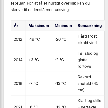
februar. For at få et hurtigt overblik kan du
skæve til nedenstående udsving:
År
Maksimum
Minimum
Bemærkning
Hård frost,
2012
-19 °C
-26 °C
iskold vind
Tø, slud og
2014
+3 °C
-2 °C
glatte
fortove
Rekord-
2018
-7 °C
-13 °C
snefald (45
cm)
Klart og stille
2021
-6 °C
-12 °C
– perfekte