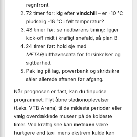
regnfront.
72 timer før: kig efter
vindchill
– er -10 °C
pludselig -18 °C i følt temperatur?
48 timer før: se nedbørens timing; ligger
kick-off midt i kraftigt snefald, så plan B.
24 timer før: hold øje med
METAR
/lufthavnsdata for forsinkelser og
sigtbarhed.
Pak lag på lag, powerbank og skridsikre
såler allerede aftenen før afgang.
Når prognosen er fast, kan du finpudse
programmet: Flyt åbne stadionoplevelser
(f.eks. VTB Arena) til de mildeste perioder eller
vælg overdækkede museer på de koldeste
timer. Ved kraftig sne kan
metroen
være
hurtigere end taxi, mens ekstrem kulde kan