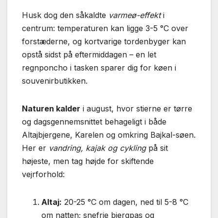
Husk dog den såkaldte
varmeø-effekt
i
centrum: temperaturen kan ligge 3-5 °C over
forstæderne, og kortvarige tordenbyger kan
opstå sidst på eftermiddagen – en let
regnponcho i tasken sparer dig for køen i
souvenirbutikken.
Naturen kalder
i august, hvor stierne er tørre
og dagsgennemsnittet behageligt i både
Altajbjergene, Karelen og omkring Bajkal-søen.
Her er
vandring, kajak og cykling
på sit
højeste, men tag højde for skiftende
vejrforhold:
Altaj:
20-25 °C om dagen, ned til 5-8 °C
om natten; snefrie bjergpas og