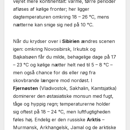
vejret mere kontinentalt: varme, tørre perioder
afløses af kølige fronter; her ligger
dagtemperaturen omkring 18 – 26 °C, mens
nætterne kan snige sig ned på 10 °C.
Når du krydser over i
Sibirien
ændres scenen
igen: omkring Novosibirsk, Irkutsk og
Bajkalsøen får du milde, behagelige dage på 17
– 23 °C og kølige nætter helt ned til 5 – 8 °C –
men også chance for dis eller røg fra
skovbrande længere mod nordøst. I
Fjernøsten
(Vladivostok, Sakhalin, Kamtsjatka)
dominerer den østasiatiske monsun med fugt,
tåge og hyppig regn; temperaturerne holder
sig oftest på 18 – 24 °C, men luftfugtigheden
føles høj. Endelig er den russiske
Arktis
–
Murmansk, Arkhangelsk, Jamal og de arktiske