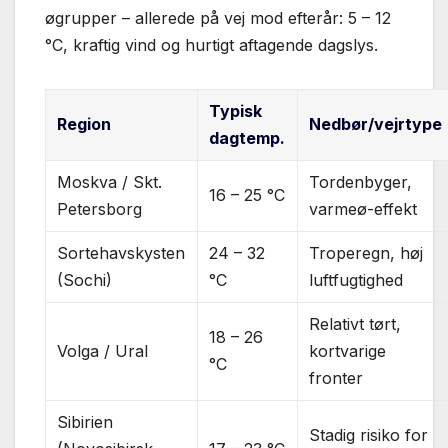
øgrupper – allerede på vej mod efterår: 5 – 12
°C, kraftig vind og hurtigt aftagende dagslys.
Typisk
Region
Nedbør/vejrtype
dagtemp.
Moskva / Skt.
Tordenbyger,
16 – 25 °C
Petersborg
varmeø-effekt
Sortehavskysten
24 – 32
Troperegn, høj
(Sochi)
°C
luftfugtighed
Relativt tørt,
18 – 26
Volga / Ural
kortvarige
°C
fronter
Sibirien
Stadig risiko for