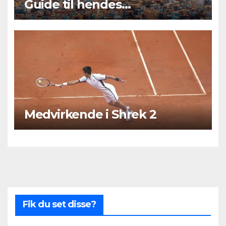
Guide til hendes
kærlighedsliv og romantiske
forhold
Medvirkende i Shrek 2
Fik du set disse?