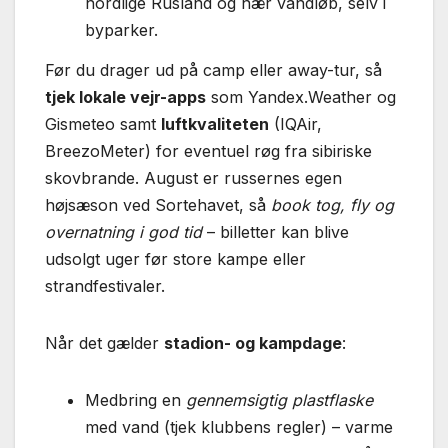
nordlige Rusland og nær vandløb, selv i
byparker.
Før du drager ud på camp eller away-tur, så
tjek lokale vejr-apps
som Yandex.Weather og
Gismeteo samt
luftkvaliteten
(IQAir,
BreezoMeter) for eventuel røg fra sibiriske
skovbrande. August er russernes egen
højsæson ved Sortehavet, så
book tog, fly og
overnatning i god tid
– billetter kan blive
udsolgt uger før store kampe eller
strandfestivaler.
Når det gælder
stadion- og kampdage
:
Medbring en
gennemsigtig plastflaske
med vand (tjek klubbens regler) – varme