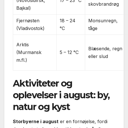
(Novosibirsk,
17 – 23 °C
skovbrandrøg
Bajkal)
Fjernøsten
18 – 24
Monsunregn,
(Vladivostok)
°C
tåge
Arktis
Blæsende, regn
(Murmansk
5 – 12 °C
eller slud
m.fl.)
Aktiviteter og
oplevelser i august: by,
natur og kyst
Storbyerne i august
er en fornøjelse, fordi