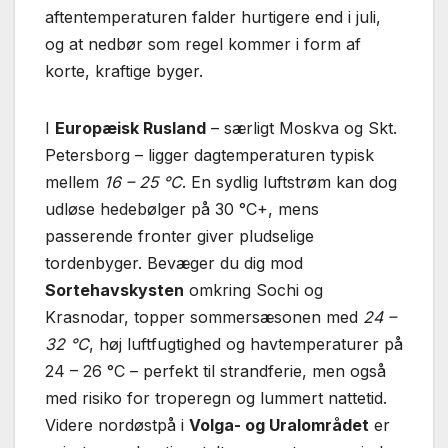
aftentemperaturen falder hurtigere end i juli,
og at nedbør som regel kommer i form af
korte, kraftige byger.
I
Europæisk Rusland
– særligt Moskva og Skt.
Petersborg – ligger dagtemperaturen typisk
mellem
16 – 25 °C
. En sydlig luftstrøm kan dog
udløse hedebølger på 30 °C+, mens
passerende fronter giver pludselige
tordenbyger. Bevæger du dig mod
Sortehavskysten
omkring Sochi og
Krasnodar, topper sommersæsonen med
24 –
32 °C
, høj luftfugtighed og havtemperaturer på
24 – 26 °C – perfekt til strandferie, men også
med risiko for troperegn og lummert nattetid.
Videre nordøstpå i
Volga- og Uralområdet
er