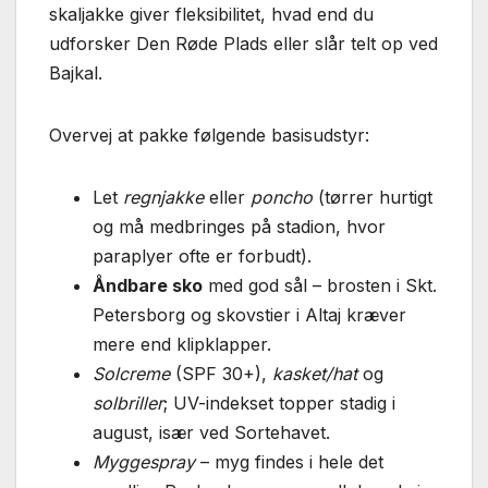
skaljakke giver fleksibilitet, hvad end du
udforsker Den Røde Plads eller slår telt op ved
Bajkal.
Overvej at pakke følgende basisudstyr:
Let
regnjakke
eller
poncho
(tørrer hurtigt
og må medbringes på stadion, hvor
paraplyer ofte er forbudt).
Åndbare sko
med god sål – brosten i Skt.
Petersborg og skovstier i Altaj kræver
mere end klipklapper.
Solcreme
(SPF 30+),
kasket/hat
og
solbriller
; UV-indekset topper stadig i
august, især ved Sortehavet.
Myggespray
– myg findes i hele det