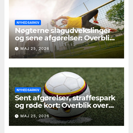
NYHEDSARKIV
Nøgterne slagudvekslinger
og sene afgørelser: Overblik
over Second League – Group
MAJ 25, 2026
4, runde 9
NYHEDSARKIV
Sent afgørelser, straffespark
og røde kort: Overblik over
Second League – Group 2,
MAJ 25, 2026
runde 9