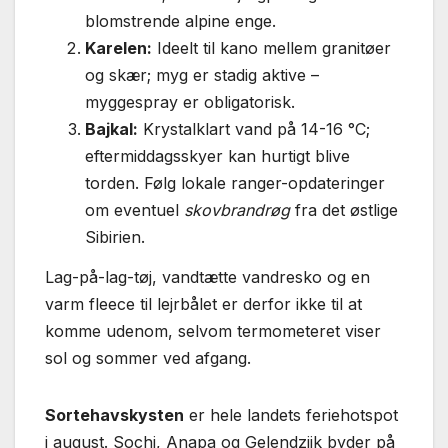
blomstrende alpine enge.
Karelen:
Ideelt til kano mellem granitøer
og skær; myg er stadig aktive –
myggespray er obligatorisk.
Bajkal:
Krystalklart vand på 14-16 °C;
eftermiddagsskyer kan hurtigt blive
torden. Følg lokale ranger-opdateringer
om eventuel
skovbrandrøg
fra det østlige
Sibirien.
Lag-på-lag-tøj, vandtætte vandresko og en
varm fleece til lejrbålet er derfor ikke til at
komme udenom, selvom termometeret viser
sol og sommer ved afgang.
Sortehavskysten
er hele landets feriehotspot
i august. Sochi, Anapa og Gelendzjik byder på