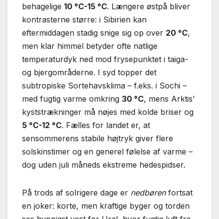
behagelige
10 °C-15 °C
. Længere østpå bliver
kontrasterne større: i Sibirien kan
eftermiddagen stadig snige sig op over
20 °C
,
men klar himmel betyder ofte natlige
temperaturdyk ned mod frysepunktet i taiga-
og bjergområderne. I syd topper det
subtropiske Sortehavsklima – f.eks. i Sochi –
med fugtig varme omkring
30 °C
, mens Arktis’
kyststrækninger må nøjes med kolde briser og
5 °C-12 °C
. Fælles for landet er, at
sensommerens stabile højtryk giver flere
solskinstimer og en generel følelse af varme –
dog uden juli måneds ekstreme hedespidser.
På trods af solrigere dage er
nedbøren
fortsat
en joker: korte, men kraftige byger og torden