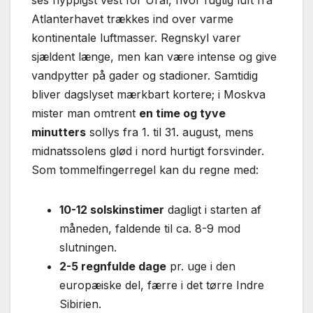
ses hyppigst vest for Ural, hvor fugtig luft fra
Atlanterhavet trækkes ind over varme
kontinentale luftmasser. Regnskyl varer
sjældent længe, men kan være intense og give
vandpytter på gader og stadioner. Samtidig
bliver dagslyset mærkbart kortere; i Moskva
mister man omtrent
en time og tyve
minutters
sollys fra 1. til 31. august, mens
midnatssolens glød i nord hurtigt forsvinder.
Som tommelfingerregel kan du regne med:
10-12 solskinstimer
dagligt i starten af
måneden, faldende til ca. 8-9 mod
slutningen.
2-5 regnfulde dage
pr. uge i den
europæiske del, færre i det tørre Indre
Sibirien.