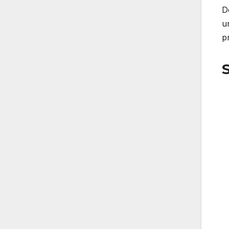
D
u
p
S