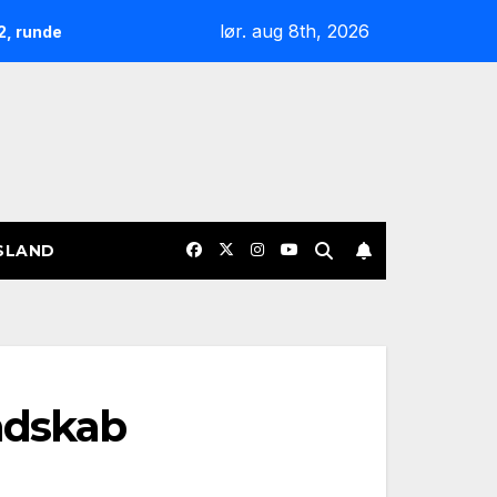
lør. aug 8th, 2026
Nøgterne slagudvekslinger og sene afgørelser: Overblik
SLAND
ndskab