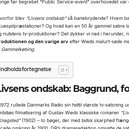
ænge før begrebet “Public Service-event” overhovedet var 
vorfor blev
“Livsens ondskab”
så banebrydende? Hvem bar 
kuespilpræstationer? Og hvad kan en 50 år gammel satire 
g nutidens tv-produktioner? Det dykker vi ned i herunder, 
roduktionen og den varige arv
efter Wieds malurt-søde m
il Gammelkøbing.
Indholdsfortegnelse
Livsens ondskab: Baggrund, f
 1972 rullede Danmarks Radio sin hidtil største tv-satsning u
mbitiøs filmatisering af Gustav Wieds klassiske romaner
“Li
Knagsted”
(1902) – to bøger, der med bidsk skarphed flæng
acade omkring år 1900. DR’s dramaredaktion omsatte de satiris