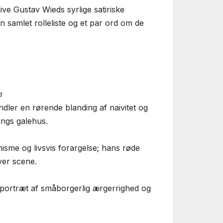
ive Gustav Wieds syrlige satiriske
samlet rolleliste og et par ord om de
n
ler en rørende blanding af naivitet og
ings galehus.
sme og livsvis forargelse; hans røde
ver scene.
ortræt af småborgerlig ærgerrighed og