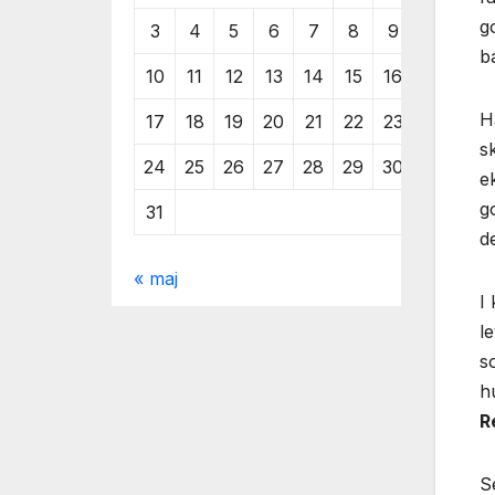
g
3
4
5
6
7
8
9
b
10
11
12
13
14
15
16
H
17
18
19
20
21
22
23
s
24
25
26
27
28
29
30
ek
g
31
d
« maj
I
l
s
h
R
S