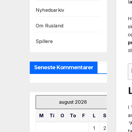
l
Nyhedsarkiv
H
Om Rusland
s
o
Spillere
p
t
Seneste Kommentarer
august 2026
I
a
M
Ti
O
To
F
L
S
“
1
2
f