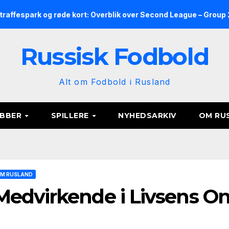
k og røde kort: Overblik over Second League – Group 2, runde 9
Russisk Fodbold
Alt om Fodbold i Rusland
UBBER
SPILLERE
NYHEDSARKIV
OM RU
M RUSLAND
Medvirkende i Livsens O