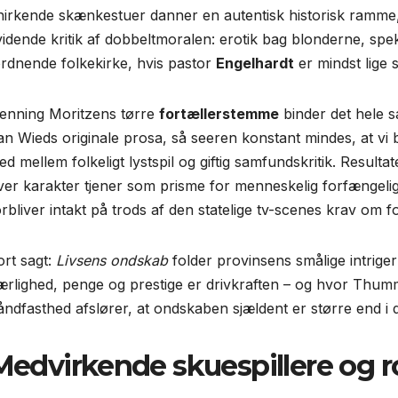
nirkende skænkestuer danner en autentisk historisk ramme
vidende kritik af dobbeltmoralen: erotik bag blonderne, spe
ordnende folkekirke, hvis pastor
Engelhardt
er mindst lige 
enning Moritzens tørre
fortællerstemme
binder det hele s
an Wieds originale prosa, så seeren konstant mindes, at vi be
ed mellem folkeligt lystspil og giftig samfundskritik. Resultat
ver karakter tjener som prisme for menneskelig forfængelig
orbliver intakt på trods af den statelige tv-scenes krav om fo
ort sagt:
Livsens ondskab
folder provinsens smålige intriger 
ærlighed, penge og prestige er drivkraften – og hvor Th
åndfasthed afslører, at ondskaben sjældent er større end i 
Medvirkende skuespillere og rol