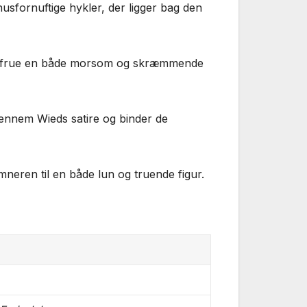
usfornuftige hykler, der ligger bag den
gante frue en både morsom og skræmmende
gennem Wieds satire og binder de
eren til en både lun og truende figur.