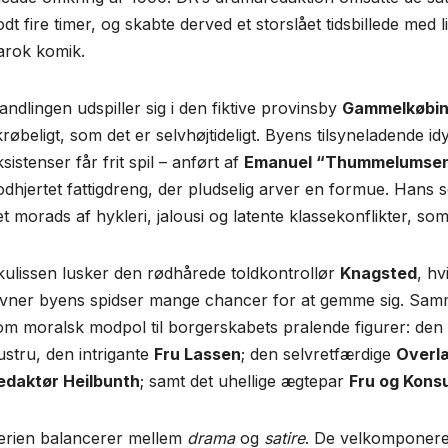
odt fire timer, og skabte derved et storslået tidsbillede med
arok komik.
andlingen udspiller sig i den fiktive provinsby
Gammelkøbi
krøbeligt, som det er selvhøjtideligt. Byens tilsyneladende i
sistenser får frit spil – anført af
Emanuel “Thummelumse
odhjertet fattigdreng, der pludselig arver en formue. Hans so
et morads af hykleri, jalousi og latente klassekonflikter, som
 kulissen lusker den rødhårede toldkontrollør
Knagsted
, h
evner byens spidser mange chancer for at gemme sig. S
om moralsk modpol til borgerskabets pralende figurer: den
ustru, den intrigante
Fru Lassen
; den selvretfærdige
Overl
edaktør Heilbunth
; samt det uhellige ægtepar
Fru og Kons
erien balancerer mellem
drama
og
satire
. De velkomponere