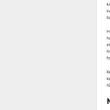
k
s
t
H
h
st
h
f
K
k
h