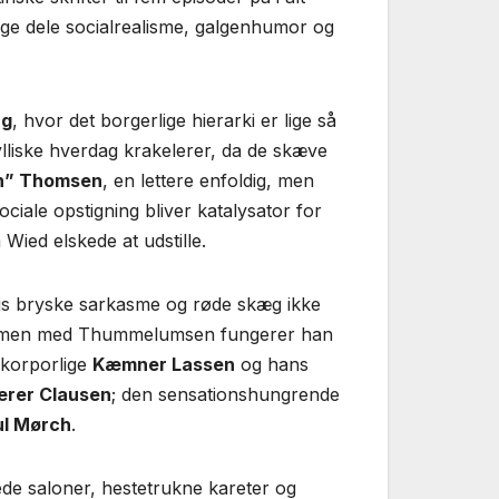
 lige dele socialrealisme, galgenhumor og
ng
, hvor det borgerlige hierarki er lige så
dylliske hverdag krakelerer, da de skæve
n” Thomsen
, en lettere enfoldig, men
ciale opstigning bliver katalysator for
 Wied elskede at udstille.
vis bryske sarkasme og røde skæg ikke
ammen med Thummelumsen fungerer han
 korporlige
Kæmner Lassen
og hans
ærer Clausen
; den sensationshungrende
ul Mørch
.
de saloner, hestetrukne kareter og