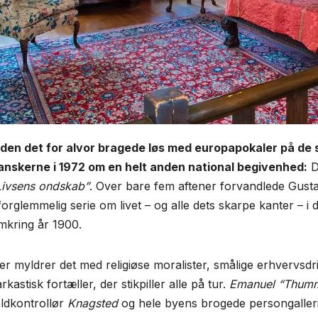
nden det for alvor bragede løs med europapokaler på de
anskerne i 1972 om en helt anden national begivenhed:
Da
Livsens ondskab”
. Over bare fem aftener forvandlede Gusta
forglemmelig serie om livet – og alle dets skarpe kanter – 
mkring år 1900.
er myldrer det med religiøse moralister, smålige erhvervsd
rkastisk fortæller, der stikpiller alle på tur.
Emanuel “Thum
oldkontrollør
Knagsted
og hele byens brogede persongalleri g