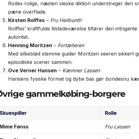
Rodes rolige, næsten sleske diktion understreger den sn
pæne overflade.
Kirsten Rolffes
–
Fru Heilbunth
Rolffes’ kraftfulde tilstedeværelse tilfører den intri
autoritet.
Henning Moritzen
–
Fortælleren
Med silke­blød stemme guider Moritzen seeren sikkert 
episodiske scener sammen.
Ove Verner Hansen
–
Kæmner Lassen
Hansens fysiske format og dybe bas gør bondesnu kæmn
Øvrige gammelkøbing-borgere
Skuespiller
Rolle
Mime Fønss
Fru Lassen