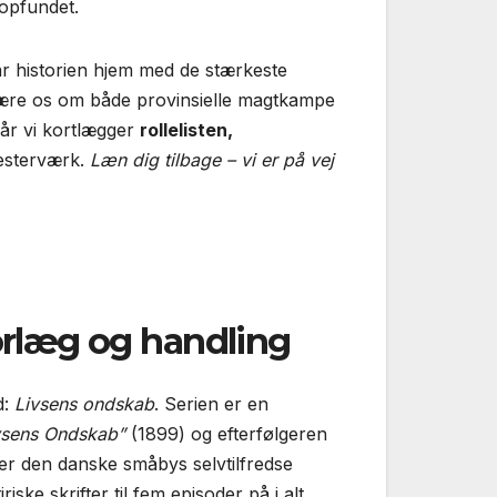
opfundet.
historien hjem med de stærkeste
lære os om både provinsielle magtkampe
når vi kortlægger
rollelisten,
esterværk.
Læn dig tilbage – vi er på vej
orlæg og handling
d:
Livsens ondskab
. Serien er en
vsens Ondskab”
(1899) og efterfølgeren
er den danske småbys selvtilfredse
ke skrifter til fem episoder på i alt