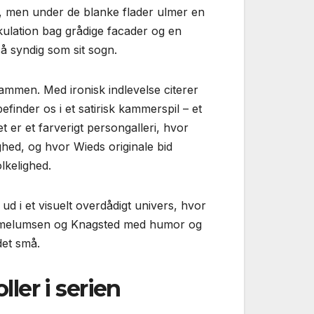
, men under de blanke flader ulmer en
kulation bag grådige facader og en
så syndig som sit sogn.
ammen. Med ironisk indlevelse citerer
finder os i et satirisk kammerspil – et
et er et farverigt persongalleri, hvor
hed, og hvor Wieds originale bid
lkelighed.
ud i et visuelt overdådigt univers, hvor
ummelumsen og Knagsted med humor og
det små.
ler i serien