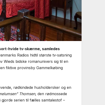
 sort-hvide tv-skærme, samledes
nmarks Radios hidtil største tv-satsning
v Wieds bidske romanunivers sig til en
i den fiktive provinsby Gammelkøbing
rivende, rødkindede husholdersker og en
melumsen” Thomsen
, den rødmossede
jorde serien til fælles samtalestof –