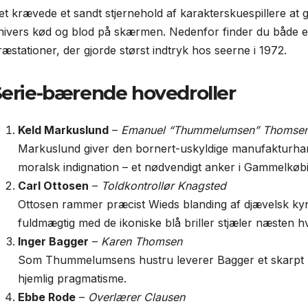
et krævede et sandt stjernehold af karakter­skuespillere at g
nivers kød og blod på skærmen. Nedenfor finder du både en 
ræstationer, der gjorde størst indtryk hos seerne i 1972.
erie-bærende hovedroller
Keld Markuslund
–
Emanuel “Thummelumsen” Thomse
Markuslund giver den bornert-uskyldige manufakturhand
moralsk indignation – et nødvendigt anker i Gammelkøb
Carl Ottosen
–
Toldkontrollør Knagsted
Ottosen rammer præcist Wieds blanding af djævelsk kyni
fuldmægtig med de ikoniske blå briller stjæler næsten h
Inger Bagger
–
Karen Thomsen
Som Thummelumsens hustru leverer Bagger et skarpt p
hjemlig pragmatisme.
Ebbe Rode
–
Overlærer Clausen