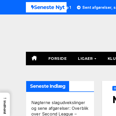
Skip
Seneste Nyt
e 9 i Second League – Group 1
Sent afgørelser, straffespar
to
content
FORSIDE
LIGAER
KL
Seneste Indlæg
O
→
Nøgterne slagudvekslinger
Indhold
og sene afgørelser: Overblik
over Second League –