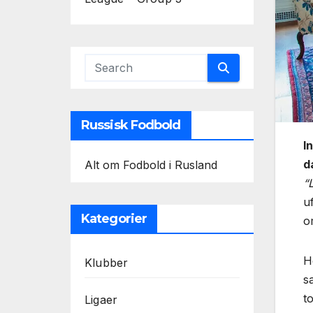
Russisk Fodbold
I
d
Alt om Fodbold i Rusland
“
u
Kategorier
o
H
Klubber
sa
t
Ligaer