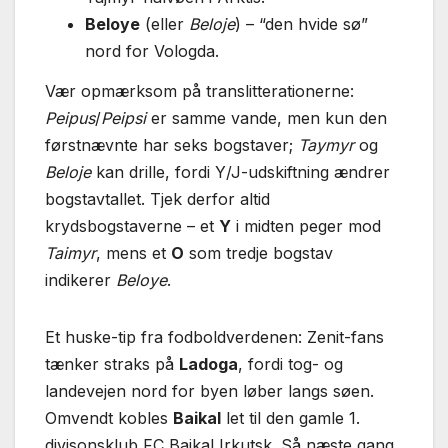
Beloye
(eller
Beloje
) – “den hvide sø”
nord for Vologda.
Vær opmærksom på translitterationerne:
Peipus
/
Peipsi
er samme vande, men kun den
førstnævnte har seks bogstaver;
Taymyr
og
Beloje
kan drille, fordi Y/J-udskiftning ændrer
bogstavtallet. Tjek derfor altid
krydsbogstaverne – et
Y
i midten peger mod
Taimyr
, mens et
O
som tredje bogstav
indikerer
Beloye
.
Et huske-tip fra fodboldverdenen: Zenit-fans
tænker straks på
Ladoga
, fordi tog- og
landevejen nord for byen løber langs søen.
Omvendt kobles
Baikal
let til den gamle 1.
divisonsklub FC Baikal Irkutsk. Så næste gang