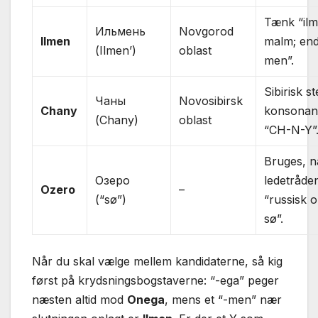
Tænk “ilm
Ильмень
Novgorod
Ilmen
malm; end
(Ilmen’)
oblast
men”.
Sibirisk s
Чаны
Novosibirsk
Chany
konsonan
(Chany)
oblast
“CH-N-Y”
Bruges, n
Озеро
ledetråde
Ozero
–
(“sø”)
“russisk o
sø”.
Når du skal vælge mellem kandidaterne, så kig
først på krydsningsbogstaverne: “-ega” peger
næsten altid mod
Onega
, mens et “-men” nær