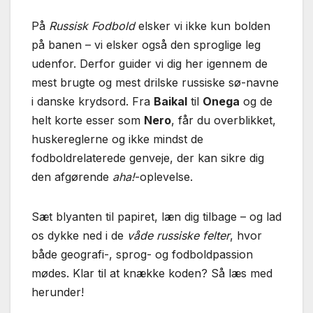
På
Russisk Fodbold
elsker vi ikke kun bolden
på banen – vi elsker også den sproglige leg
udenfor. Derfor guider vi dig her igennem de
mest brugte og mest drilske russiske sø-navne
i danske krydsord. Fra
Baikal
til
Onega
og de
helt korte esser som
Nero
, får du overblikket,
huskereglerne og ikke mindst de
fodboldrelaterede genveje, der kan sikre dig
den afgørende
aha!
-oplevelse.
Sæt blyanten til papiret, læn dig tilbage – og lad
os dykke ned i de
våde russiske felter
, hvor
både geografi-, sprog- og fodboldpassion
mødes. Klar til at knække koden? Så læs med
herunder!