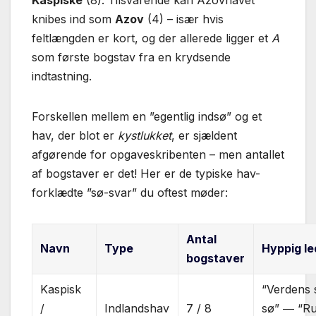
knibes ind som
Azov
(4) – især hvis
feltlængden er kort, og der allerede ligger et
A
som første bogstav fra en krydsende
indtastning.
Forskellen mellem en ”egentlig indsø” og et
hav, der blot er
kystlukket
, er sjældent
afgørende for opgaveskribenten – men antallet
af bogstaver er det! Her er de typiske hav-
forklædte ”sø-svar” du oftest møder:
Antal
Navn
Type
Hyppig le
bogstaver
Kaspisk
“Verdens 
/
Indlandshav
7 / 8
sø” ― “Ru