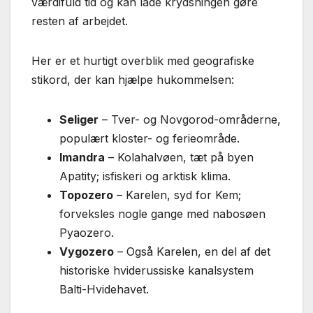
værdifuld tid og kan lade krydsningen gøre
resten af arbejdet.
Her er et hurtigt overblik med geografiske
stikord, der kan hjælpe hukommelsen:
Seliger
– Tver- og Novgorod-områderne,
populært kloster- og ferieområde.
Imandra
– Kolahalvøen, tæt på byen
Apatity; isfiskeri og arktisk klima.
Topozero
– Karelen, syd for Kem;
forveksles nogle gange med nabosøen
Pyaozero.
Vygozero
– Også Karelen, en del af det
historiske hviderussiske kanal­system
Balti-Hvidehavet.