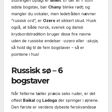
slutningen oplagt er
Ilmen
. Er der et Y som
sidste bogstav, bør
Chany
blinke rødt; og
mangler du vokaler, men ledetråden nævner
“russisk ord”, er
Ozero
et sikkert skud. Husk
også, at både norsk, svensk og dansk
krydsordstradition bruger disse fire navne
uden de russiske endelser
-ozero
eller
-skoje
,
så hold dig til de fem bogstaver – så er
pointene i hus!
Russisk sø – 6
bogstaver
Når felterne tæller præcis seks ruder, er det
oftest
Baikal
og
Ladoga
der springer i øjnene.
Den første er verdens dybeste ferskvandssø