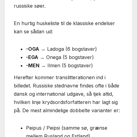
russiske søer.
En hurtig huskeliste til de klassiske endelser
kan se sådan ud:
-OGA
→ Ladoga (6 bogstaver)
-EGA
→ Onega (5 bogstaver)
-MEN
→ Ilmen (5 bogstaver)
Herefter kommer translitterationen ind i
billedet. Russiske stednavne findes ofte i både
dansk og international udgave, så tjek altid,
hvilken linje krydsordsforfatteren har lagt sig
på. De mest almindelige dobbelte varianter er:
Peipus / Peipsi (samme sø, grænse
mellem Rusland og Estland)