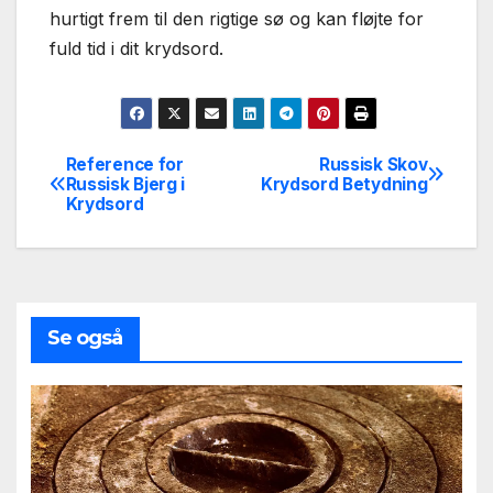
hurtigt frem til den rigtige sø og kan fløjte for
fuld tid i dit krydsord.
Reference for
Russisk Skov
Indlægsnavigation
Russisk Bjerg i
Krydsord Betydning
Krydsord
Se også