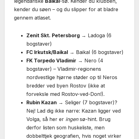
legendariske
Baikal
-sø. Kender du klubben,
kender du søen – og du slipper for at bladre
gennem atlaset.
Zenit Skt. Petersborg
→ Ladoga (6
bogstaver)
FC Irkutsk/Baikal
→ Baikal (6 bogstaver)
FK Torpedo Vladimir
→ Nero (4
bogstaver) – Vladimir-regionens
nordvestlige hjørne støder op til Neros
bredder ved byen Rostov (ikke at
forveksle med Rostov-ved-Don!).
Rubin Kazan
→ Seliger (7 bogstaver)?
Nej! Lad dig ikke narre: Kazan ligger ved
Volga, så her er
ingen
sø-hint. Brug
derfor listen som huskeliste, men
dobbelttjek geografien, hvis noget virker