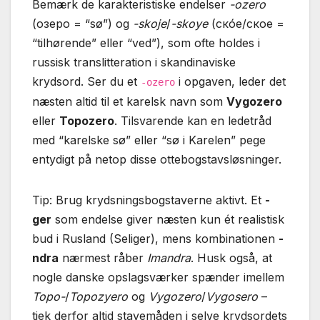
Bemærk de karakteristiske endelser
-ozero
(озеро = “sø”) og
-skoje
/
-skoye
(скóе/ское =
“tilhørende” eller “ved”), som ofte holdes i
russisk translitteration i skandinaviske
krydsord. Ser du et
i opgaven, leder det
-ozero
næsten altid til et karelsk navn som
Vygozero
eller
Topozero
. Tilsvarende kan en ledetråd
med “karelske sø” eller “sø i Karelen” pege
entydigt på netop disse ottebogstavsløsninger.
Tip: Brug krydsningsbogstaverne aktivt. Et
-
ger
som endelse giver næsten kun ét realistisk
bud i Rusland (Seliger), mens kombinationen
-
ndra
nærmest råber
Imandra
. Husk også, at
nogle danske opslagsværker spænder imellem
Topo-
/
Topozyero
og
Vygozero
/
Vygosero
–
tjek derfor altid stavemåden i selve krydsordets