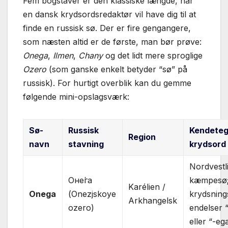
Fem bogstaver er den klassiske længde, når
en dansk krydsordsredaktør vil have dig til at
finde en russisk sø. Der er fire gengangere,
som næsten altid er de første, man bør prøve:
Onega
,
Ilmen
,
Chany
og det lidt mere sproglige
Ozero
(som ganske enkelt betyder “sø” på
russisk). For hurtigt overblik kan du gemme
følgende mini-opslagsværk:
Sø-
Russisk
Kendeteg
Region
navn
stavning
krydsord
Nordvestl
Оне́га
kæmpesø
Karélien /
Onega
(Onezjskoye
krydsning
Arkhangelsk
ozero)
endelser 
eller “-ega