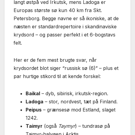
langt østpå ved Irkutsk, mens Ladoga er
Europas største sø kun 40 km fra Skt.
Petersborg. Begge navne er så ikoniske, at de
næsten er standardrepertoire i skandinaviske
krydsord – og passer perfekt i et 6-bogstavs
felt.
Her er de fem mest brugte svar, når
krydsordet blot siger “russisk sø (6)” – plus et
par hurtige stikord til at kende forskel:
Baikal
– dyb, sibirisk, irkutsk-region.
Ladoga
– stor, nordvest, tæt på Finland.
Peipus
– grænsesø mod Estland, slaget
1242.
Taimyr
(også
Taymyr
) – tundrasø på
Tajmyr-halvøen i Arktis.