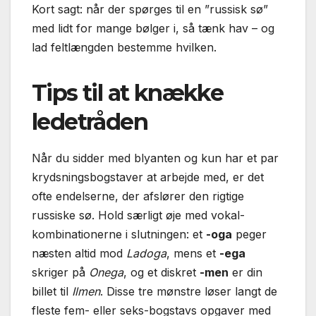
Kort sagt: når der spørges til en ”russisk sø”
med lidt for mange bølger i, så tænk hav – og
lad feltlængden bestemme hvilken.
Tips til at knække
ledetråden
Når du sidder med blyanten og kun har et par
krydsningsbogstaver at arbejde med, er det
ofte endelserne, der afslører den rigtige
russiske sø. Hold særligt øje med vokal-
kombinationerne i slutningen: et
-oga
peger
næsten altid mod
Ladoga
, mens et
-ega
skriger på
Onega
, og et diskret
-men
er din
billet til
Ilmen
. Disse tre mønstre løser langt de
fleste fem- eller seks-bogstavs opgaver med