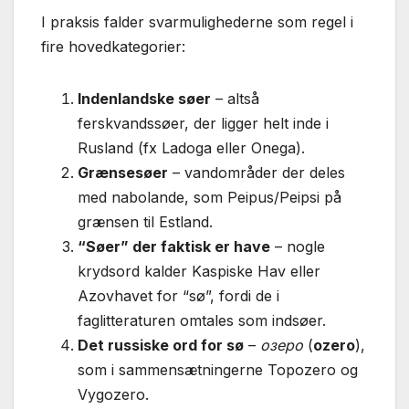
I praksis falder svarmulighederne som regel i
fire hovedkategorier:
Indenlandske søer
– altså
ferskvandssøer, der ligger helt inde i
Rusland (fx Ladoga eller Onega).
Grænsesøer
– vandområder der deles
med nabolande, som Peipus/Peipsi på
grænsen til Estland.
“Søer” der faktisk er have
– nogle
krydsord kalder Kaspiske Hav eller
Azovhavet for “sø”, fordi de i
faglitteraturen omtales som indsøer.
Det russiske ord for sø
–
озеро
(
ozero
),
som i sammensætningerne Top
ozero
og
Vyg
ozero
.