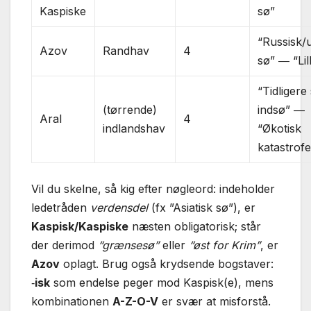
Kaspiske
sø”
“Russisk/
Azov
Randhav
4
sø” ― “Lil
“Tidligere
(tørrende)
indsø” ―
Aral
4
indlandshav
“Økotisk
katastrofe
Vil du skelne, så kig efter nøgleord: indeholder
ledetråden
verdensdel
(fx ”Asiatisk sø”), er
Kaspisk/Kaspiske
næsten obligatorisk; står
der derimod
“grænsesø”
eller
“øst for Krim”
, er
Azov
oplagt. Brug også krydsende bogstaver:
‑
isk
som endelse peger mod Kaspisk(e), mens
kombinationen
A-Z-O-V
er svær at misforstå.