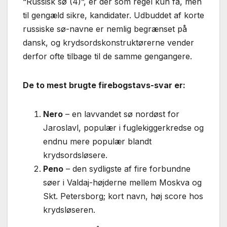
“Russisk sø (4)”, er der som regel kun få, men
til gengæld sikre, kandidater. Udbuddet af korte
russiske sø-navne er nemlig begrænset på
dansk, og krydsordskonstruktørerne vender
derfor ofte tilbage til de samme gengangere.
De to mest brugte firebogstavs-svar er:
Nero
– en lavvandet sø nordøst for
Jaroslavl, populær i fuglekiggerkredse og
endnu mere populær blandt
krydsordsløsere.
Peno
– den sydligste af fire forbundne
søer i Valdaj-højderne mellem Moskva og
Skt. Petersborg; kort navn, høj score hos
krydsløseren.