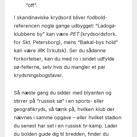
“off”.
I skandinaviske krydsord bliver fodbold-
referencen nogle gange udbygget: “Ladoga-
klubbens by” kan være
PET
(krydsordsfork.
for Skt. Petersborg), mens “Baikal-bys hold”
kan være
IRK
(Irkutsk). Ser du sådanne
forkortelser, kan du med ro i sindet udfylde
sø-felterne, selv hvis du mangler et par
krydsningsbogstaver.
Så næste gang du sidder med blyanten og
stirrer på “russisk sø” i en sports- eller
geografi­kryds, så tænk på, hvilken klub der
nævnes i samme opgave – eller hvilket stadion
du senest har set i en russisk tv-kamp. Lader
du bolden guide dig til bredden, finder du