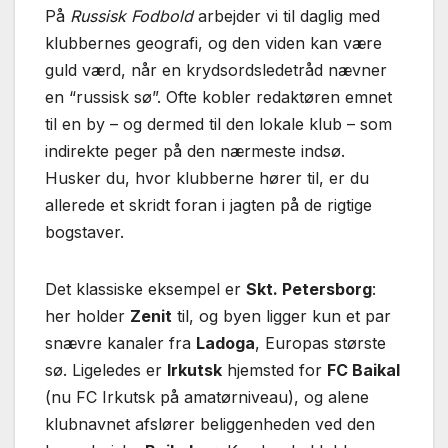
På
Russisk Fodbold
arbejder vi til daglig med
klubbernes geografi, og den viden kan være
guld værd, når en krydsordsledetråd nævner
en “russisk sø”. Ofte kobler redaktøren emnet
til en by – og dermed til den lokale klub – som
indirekte peger på den nærmeste indsø.
Husker du, hvor klubberne hører til, er du
allerede et skridt foran i jagten på de rigtige
bogstaver.
Det klassiske eksempel er
Skt. Petersborg
:
her holder
Zenit
til, og byen ligger kun et par
snævre kanaler fra
Ladoga
, Europas største
sø. Ligeledes er
Irkutsk
hjemsted for
FC Baikal
(nu FC Irkutsk på amatørniveau), og alene
klubnavnet afslører beliggenheden ved den