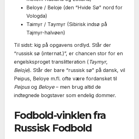
Beloye / Beloje (den “Hvide Sø” nord for
Vologda)
Taimyr / Taymyr (Sibirisk indsø på
Tajmyr-halvøen)
Til sidst: kig på opgavens ordlyd. Står der
“russisk sø (internat.)”, er chancen stor for en
engelsksproget translitteration (
Taymyr
,
Beloje
). Står der bare “russisk sø” på dansk, vil
Peipus, Beloye m.fl. ofte være fordansket til
Peipus
og
Beloye
– men brug altid de
indtegnede bogstaver som endelig dommer.
Fodbold-vinklen fra
Russisk Fodbold