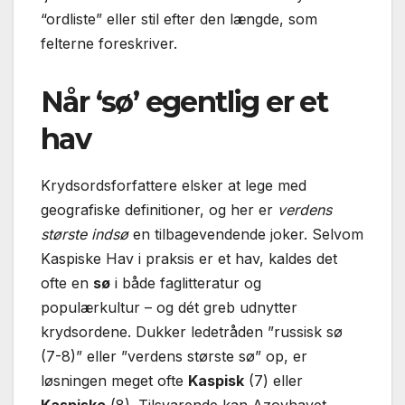
“ordliste” eller stil efter den længde, som
felterne foreskriver.
Når ‘sø’ egentlig er et
hav
Krydsordsforfattere elsker at lege med
geografiske definitioner, og her er
verdens
største indsø
en tilbagevendende joker. Selvom
Kaspiske Hav i praksis er et hav, kaldes det
ofte en
sø
i både faglitteratur og
populærkultur – og dét greb udnytter
krydsordene. Dukker ledetråden ”russisk sø
(7-8)” eller ”verdens største sø” op, er
løsningen meget ofte
Kaspisk
(7) eller
Kaspiske
(8). Tilsvarende kan Azovhavet