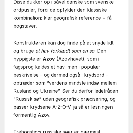
Disse dukker op i såvel danske som svenske
ordpusler, fordi de opfylder den klassiske
kombination: klar geografisk reference + få
bogstaver.
Konstruktøren kan dog finde på at snyde lidt
og bruge
et hav forklædt som en sø
. Den
hyppigste er
Azov
(Azovhavet), som i
fagsprog kaldes et hav, men i populær
beskrivelse – og dermed også i krydsord –
optræder som “verdens mindste indsø mellem
Rusland og Ukraine”. Ser du derfor ledetråden
“Russisk sø” uden geografisk præcisering, og
passer krydsene A-Z-O-V, ja så er løsningen
formentlig Azov.
Trebogstavs russiske søer er nærmest