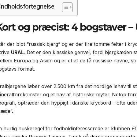
Indholdsfortegnelse
Kort og præcist: 4 bogstaver – 
tår der blot “russisk bjerg” og er der fire tomme felter i 
krive
URAL
. Det er den klassiske genvej, fordi bjergkæden 
ellem Europa og Asien og er et af de få russiske navne, som
ogstavs format.
ralbjergene løber over 2.500 km fra det nordlige Ishav til 
ineralforekomster og et hav af historiske myter. Netop ford
eografi, optræder den hyppigt i danske krydsord – ofte uden 
kæde”.
n hurtig huskeregel for fodboldinteresserede er klubben
FC
 den russiske Premier League. Tænk på deres orange-sorte t