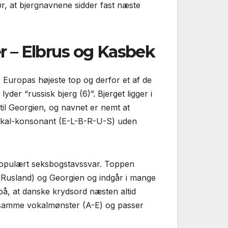
ør, at bjergnavnene sidder fast næste
r – Elbrus og Kasbek
 Europas højeste top og derfor et af de
yder “russisk bjerg (6)”. Bjerget ligger i
til Georgien, og navnet er nemt at
vokal-konsonant (E-L-B-R-U-S) uden
 populært seksbogstavs­svar. Toppen
(Rusland) og Georgien og indgår i mange
, at danske krydsord næsten altid
 samme vokalmønster (A-E) og passer