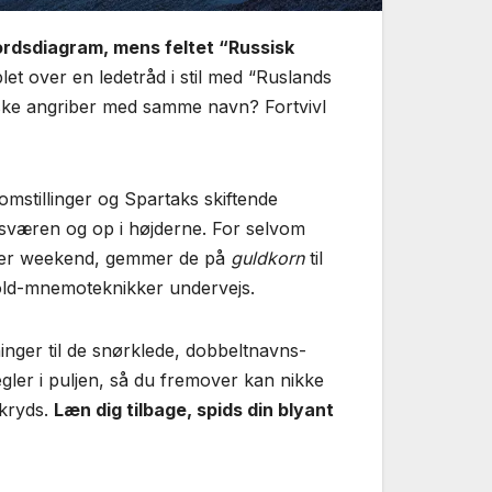
ordsdiagram, mens feltet “Russisk
et over en ledetråd i stil med “Ruslands
nske angriber med samme navn? Fortvivl
omstillinger og Spartaks skiftende
nsværen og op i højderne. For selvom
n hver weekend, gemmer de på
guldkorn
til
old-mnemoteknikker undervejs.
sninger til de snørklede, dobbeltnavns-
gler i puljen, så du fremover kan nikke
skryds.
Læn dig tilbage, spids din blyant