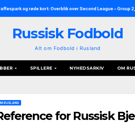
røde kort: Overblik over Second League – Group 2, runde 9
Russisk Fodbold
Alt om Fodbold i Rusland
UBBER
SPILLERE
NYHEDSARKIV
OM RU
M RUSLAND
Reference for Russisk Bje