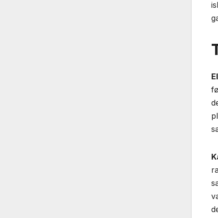
i
g
E
fø
d
p
s
K
r
s
v
d