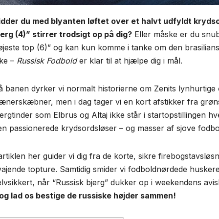
idder du med blyanten løftet over et halvt udfyldt kryds
jerg (4)” stirrer trodsigt op på dig?
Eller måske er du snubl
øjeste top (6)” og kan kun komme i tanke om den brasilia
kke –
Russisk Fodbold
er klar til at hjælpe dig i mål.
å banen dyrker vi normalt historierne om Zenits lynhurtige 
rænerskæbner, men i dag tager vi en kort afstikker fra grø
jergtinder som Elbrus og Altaj ikke står i startopstillinge
en passionerede krydsordsløser – og masser af sjove fodb
 artiklen her guider vi dig fra de korte, sikre firebogstavslø
vajende topture. Samtidig smider vi fodboldnørdede huskere
elvsikkert, når “Russisk bjerg” dukker op i weekendens avi
 og lad os bestige de russiske højder sammen!