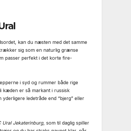
Ural
krydsordet, kan du næsten med det samme
strækker sig som en naturlig grænse
 passer perfekt i det korte fire-
stepperne i syd og rummer både rige
i kæden er så markant i russisk
yderligere ledetråde end “bjerg” eller
 Ural Jekaterinburg
, som til daglig spiller
røjer og du har straks navnet klar, når