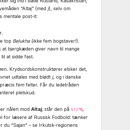
ækker sig ind i både Rusland, Kasakhstan,
avemåden “Altaj” (med
j
), selv om
s mentale post-it:
r.
te top
Belukha
(ikke fem bogstaver!).
 at bjergkæden giver navn til mange
il at sidde fast.
søen. Krydsordskonstruktører elsker det,
navnet udtales med blødt
j
, og i danske
ræcis fem felter. Får du ledetråden
nteret pletskud.
ger nålen mod
Altaj
; står den på
,
S?J?N
for læsere af Russisk Fodbold: tænker
er du “Sajan” – se Irkutsk-regionens