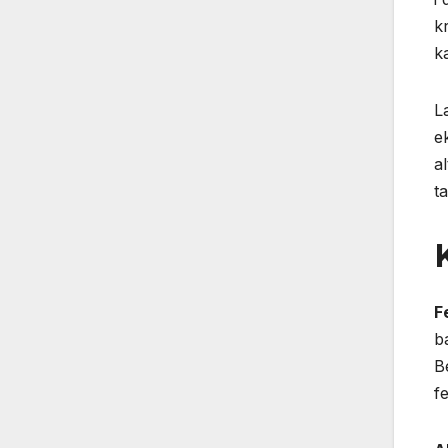
k
ka
L
e
a
t
F
b
B
fe