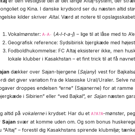
ltaj
er den vestligste del af det lange Altaj-system, der str
ongoliet og Kina. I danske krydsord ser du næsten altid st
ngelske kilder skriver
Altai
. Værd at notere til opslagsskabet
Vokalmønster:
(
A-l-t-a-j
) – lige til at låse med to A’e
A-A-
Geografisk reference: Sydsibirisk bjergkæde med højes
Fodboldhukommelse: FC Altaj eksisterer ikke, men husk
lokale klubber i Kasakhstan – et fint trick til at få navnet t
ajan
dækker over Sajan-bjergene (
Sajany
) vest for Bajkal
ordi det giver variation fra de klassiske Ural/Uraler. Selve 
pgaver droppes endelsen “erne” (Sajanerne) for at ramme p
jergkæde i Sibirien” eller “ved Bajkal”, er
Sajan
næsten gara
g altid på
vokalerne
i krydset: Har du et
-mønster, pe
A?A?A
r
Sajan
svær at komme uden om. Og som bonus huskeregel 
u “Altaj” – forestil dig Kasakhstans spirende klubmiljø; tænk