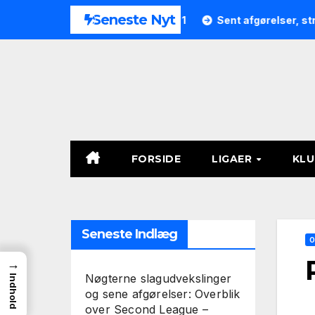
Skip
Seneste Nyt
Second League – Group 1
Sent afgørelser, straffespark og 
to
content
FORSIDE
LIGAER
KL
Seneste Indlæg
O
→
Nøgterne slagudvekslinger
Indhold
og sene afgørelser: Overblik
over Second League –