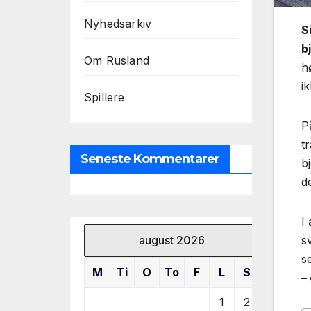
Nyhedsarkiv
S
b
Om Rusland
h
i
Spillere
P
t
Seneste Kommentarer
b
d
I
s
august 2026
s
M
Ti
O
To
F
L
S
–
1
2