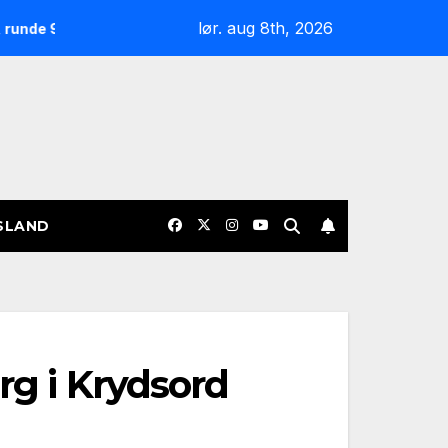
lør. aug 8th, 2026
Nøgterne slagudvekslinger og sene afgørelser: Overblik over 
SLAND
rg i Krydsord