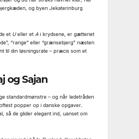
r bjergkæden, og byen Jekaterinburg
ede et
U
eller et
A
i krydsene, er gætteriet
de”, “range” eller “grænsebjerg” næsten
nt til din løsningsrate – præcis som et
aj og Sajan
ange standardmønstre – og når ledetråden
oftest popper op i danske opgaver.
 så de glider elegant ind, uanset om