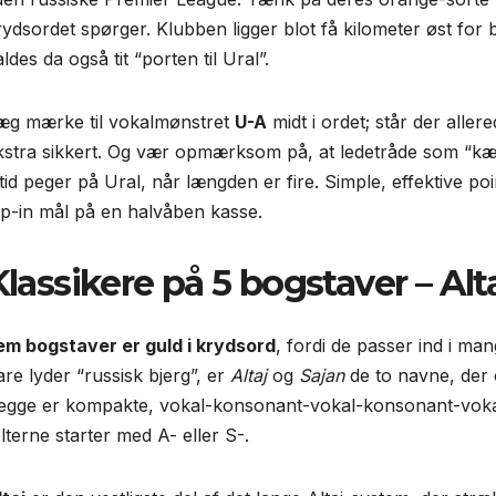
rydsordet spørger. Klubben ligger blot få kilometer øst fo
ldes da også tit “porten til Ural”.
æg mærke til vokalmønstret
U-A
midt i ordet; står der aller
kstra sikkert. Og vær opmærksom på, at ledetråde som “kæ
ltid peger på Ural, når længden er fire. Simple, effektive poi
ap-in mål på en halvåben kasse.
Klassikere på 5 bogstaver – Alt
em bogstaver er guld i krydsord
, fordi de passer ind i m
are lyder “russisk bjerg”, er
Altaj
og
Sajan
de to navne, der 
egge er kompakte, vokal-konsonant-vokal-konsonant-vokal,
lterne starter med A- eller S-.