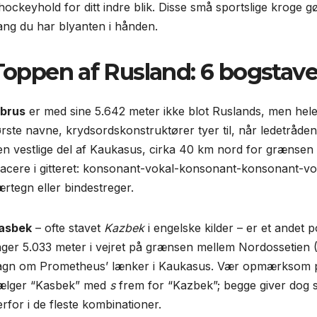
shockeyhold for ditt indre blik. Disse små sportslige kroge g
ang du har blyanten i hånden.
Toppen af Rusland: 6 bogstave
lbrus
er med sine 5.642 meter ikke blot Ruslands, men hele
rste navne, krydsords­konstruktører tyer til, når ledetråden l
en vestlige del af Kaukasus, cirka 40 km nord for grænsen 
lacere i gitteret: konsonant-vokal-konsonant-konsonant-
ærtegn eller bindestreger.
asbek
– ofte stavet
Kazbek
i engelske kilder – er et andet
ager 5.033 meter i vejret på grænsen mellem Nordossetien 
agn om Prometheus’ lænker i Kaukasus. Vær opmærksom på
ælger “Kasbek” med
s
frem for “Kazbek”; begge giver dog
erfor i de fleste kombinationer.